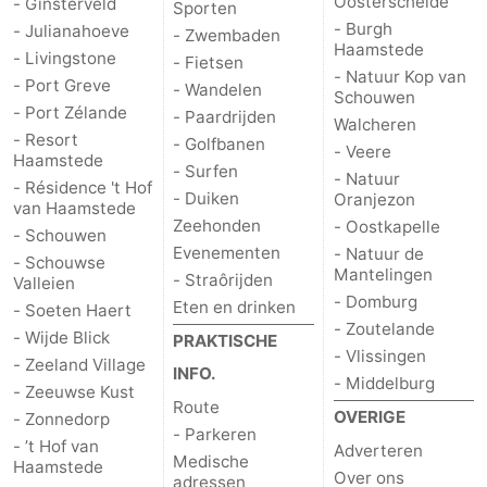
Oosterschelde
- Ginsterveld
Sporten
- Burgh
- Julianahoeve
- Zwembaden
Haamstede
- Livingstone
- Fietsen
- Natuur Kop van
- Port Greve
- Wandelen
Schouwen
- Port Zélande
- Paardrijden
Walcheren
- Resort
- Golfbanen
- Veere
Haamstede
- Surfen
- Natuur
- Résidence 't Hof
- Duiken
Oranjezon
van Haamstede
Zeehonden
- Oostkapelle
- Schouwen
Evenementen
- Natuur de
- Schouwse
Mantelingen
- Straôrijden
Valleien
- Domburg
Eten en drinken
- Soeten Haert
- Zoutelande
- Wijde Blick
PRAKTISCHE
- Vlissingen
- Zeeland Village
INFO.
- Middelburg
- Zeeuwse Kust
Route
OVERIGE
- Zonnedorp
- Parkeren
- ’t Hof van
Adverteren
Medische
Haamstede
Over ons
adressen