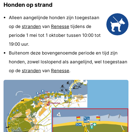
Honden op strand
breakfasts)
Hotels
Alleen aangelijnde honden zijn toegestaan
Vakantiehuizen
op de
stranden
van
Renesse
tijdens de
-
periode 1 mei tot 1 oktober tussen 10:00 tot
19:00 uur.
Buitenheem
-
Buitenom deze bovengenoemde periode en tijd zijn
De
-
honden, zowel loslopend als aangelijnd, wel toegestaan
op de
stranden
van
Renesse
.
Oase
Duinoord
-
Ginsterveld
-
Julianahoeve
-
Livingstone
-
Port
-