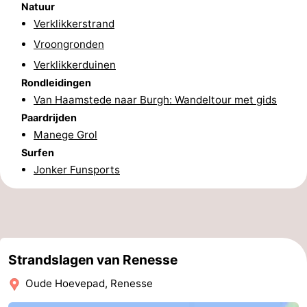
Natuur
Praktisch
Verklikkerstrand
Vroongronden
Jongeren
Verklikkerduinen
Rondleidingen
Forum
Van Haamstede naar Burgh: Wandeltour met gids
Route
Paardrijden
Manege Grol
-
Surfen
Jonker Funsports
Parkeren
Reisboekenwinkel
Nieuws
Medische
Strandslagen van Renesse
adressen
Regio
Oude Hoevepad, Renesse
Zuid-