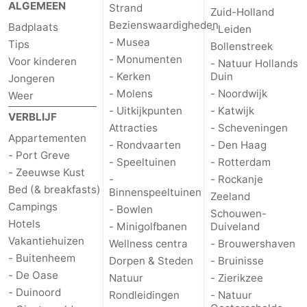
ALGEMEEN
Strand
Zuid-Holland
Bezienswaardigheden
Badplaats
- Leiden
- Musea
Tips
Bollenstreek
- Monumenten
Voor kinderen
- Natuur Hollands
- Kerken
Duin
Jongeren
- Molens
- Noordwijk
Weer
- Uitkijkpunten
- Katwijk
VERBLIJF
Attracties
- Scheveningen
Appartementen
- Rondvaarten
- Den Haag
- Port Greve
- Speeltuinen
- Rotterdam
- Zeeuwse Kust
-
- Rockanje
Bed (& breakfasts)
Binnenspeeltuinen
Zeeland
Campings
- Bowlen
Schouwen-
Hotels
- Minigolfbanen
Duiveland
Vakantiehuizen
Wellness centra
- Brouwershaven
- Buitenheem
Dorpen & Steden
- Bruinisse
- De Oase
Natuur
- Zierikzee
- Duinoord
Rondleidingen
- Natuur