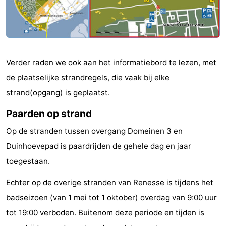
Greve
Port
-
Zélande
Resort
-
Haamstede
Résidence
-
Verder raden we ook aan het informatiebord te lezen, met
de plaatselijke strandregels, die vaak bij elke
't
Schouwen
-
strand(opgang) is geplaatst.
Hof
Schouwse
-
Paarden op strand
van
Valleien
Soeten
-
Op de stranden tussen overgang Domeinen 3 en
Duinhoevepad is paardrijden de gehele dag en jaar
Haamstede
Haert
Wijde
-
toegestaan.
Blick
Zeeland
-
Echter op de overige stranden van
Renesse
is tijdens het
Village
Zeeuwse
-
badseizoen (van 1 mei tot 1 oktober) overdag van 9:00 uur
tot 19:00 verboden. Buitenom deze periode en tijden is
Kust
Zonnedorp
-