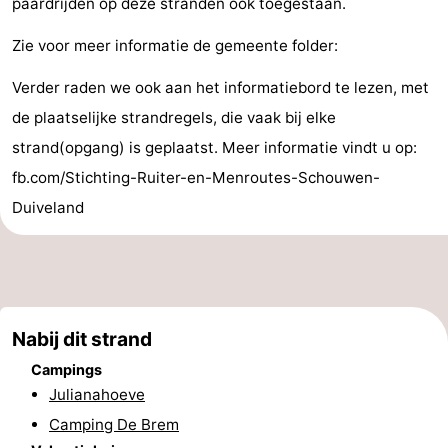
paardrijden op deze stranden ook toegestaan.
’t
Last
Zie voor meer informatie de gemeente folder:
Hof
minutes
Strand
Verder raden we ook aan het informatiebord te lezen, met
de plaatselijke strandregels, die vaak bij elke
van
Zien
strand(opgang) is geplaatst. Meer informatie vindt u op:
Haamstede
&
Bezienswaardigheden
fb.com/Stichting-Ruiter-en-Menroutes-Schouwen-
Duiveland
doen
-
Musea
-
Monumenten
-
Nabij dit strand
Kerken
-
Campings
Molens
-
Julianahoeve
Camping De Brem
Uitkijkpunten
Attracties