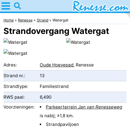
Home
Renesse
Home
Renesse
Strand
Watergat
Strandovergang Watergat
Tips
Voor
kinderen
Overnachten
Adres:
Oude Hoevepad
, Renesse
Appartementen
Strand nr.:
13
-
Strandtype:
Familiestrand
RWS paal:
6,490
Port
-
Voorzieningen:
Parkeerterrein
Jan van Renesseweg
Greve
Zeeuwse
Bed
is nabij; ±1,8 km.
Kust
(&
Campings
Strandpaviljoen