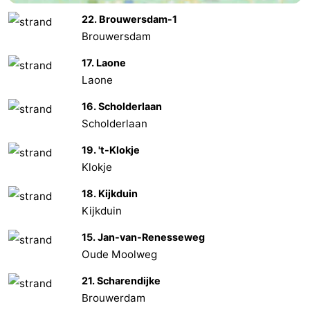
22. Brouwersdam-1
Schouwen-
Brouwersdam
Duiveland
-
17. Laone
Laone
Brouwershaven
-
16. Scholderlaan
Bruinisse
-
Scholderlaan
19. 't-Klokje
Zierikzee
-
Klokje
Natuur
-
18. Kijkduin
Kijkduin
Oosterschelde
Burgh
-
15. Jan-van-Renesseweg
Haamstede
Natuur
Walcheren
Oude Moolweg
Kop
-
21. Scharendijke
Brouwerdam
van
Veere
-