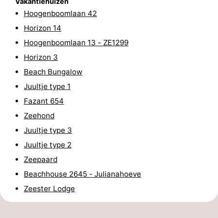
Vakantiehuizen
Hoogenboomlaan 42
-
Horizon 14
Rondvaarten
-
Hoogenboomlaan 13 - ZE1299
Horizon 3
Speeltuinen
-
Beach Bungalow
Binnenspeeltuinen
-
Juultje type 1
Fazant 654
Bowlen
-
Zeehond
Minigolfbanen
Wellness
Juultje type 3
Juultje type 2
centra
Dorpen
Zeepaard
&
Natuur
Beachhouse 2645 - Julianahoeve
Zeester Lodge
Steden
Rondleidingen
Sporten