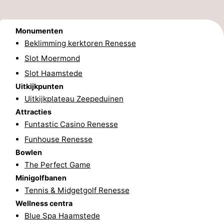
-
Monumenten
Zwembaden
-
Beklimming kerktoren Renesse
Slot Moermond
Fietsen
-
Slot Haamstede
Wandelen
-
Uitkijkpunten
Uitkijkplateau Zeepeduinen
Paardrijden
-
Attracties
Funtastic Casino Renesse
Golfbanen
-
Funhouse Renesse
Surfen
-
Bowlen
The Perfect Game
Duiken
Eten
Minigolfbanen
Tennis & Midgetgolf Renesse
en
Zeehonden
Wellness centra
Blue Spa Haamstede
drinken
Evenementen