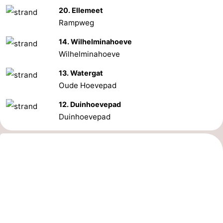
20. Ellemeet
Schouwen
Natuur
-
Rampweg
14. Wilhelminahoeve
Oranjezon
Oostkapelle
-
Wilhelminahoeve
Natuur
-
13. Watergat
Oude Hoevepad
de
Domburg
-
12. Duinhoevepad
Mantelingen
Zoutelande
-
Duinhoevepad
Vlissingen
-
Middelburg
Weer
Contact