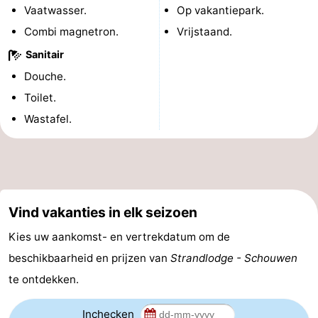
Vaatwasser.
Op vakantiepark.
-
Combi magnetron.
Vrijstaand.
Rondvaarten
-
Sanitair
Douche.
Speeltuinen
-
Toilet.
Binnenspeeltuinen
-
Wastafel.
Bowlen
-
Minigolfbanen
Wellness
Vind vakanties in elk seizoen
centra
Dorpen
Kies uw aankomst- en vertrekdatum om de
&
Natuur
beschikbaarheid en prijzen van
Strandlodge - Schouwen
Steden
Rondleidingen
te ontdekken.
Sporten
Inchecken