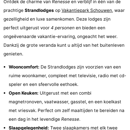
Ontdek de charme van
Renesse
en verblijf in één van de
breakfasts)
Hotels
prachtige
Strandlodges
op
Vakantiepark Schouwen
, waar
gezelligheid en luxe samenkomen. Deze lodges zijn
Vakantiehuizen
perfect uitgerust voor
4 personen
en bieden een
-
ongeëvenaarde vakantie-ervaring, ongeacht het weer.
Dankzij de grote veranda kunt u altijd van het buitenleven
Buitenheem
-
genieten.
De
-
Wooncomfort:
De Strandlodges zijn voorzien van een
Oase
Duinoord
-
ruime woonkamer, compleet met televisie, radio met cd-
speler en een sfeervolle eethoek.
Ginsterveld
-
Open Keuken:
Uitgerust met een combi
Julianahoeve
-
magnetronoven, vaatwasser, gasstel, en een koelkast
met vriesvak. Perfect om zelf maaltijden te bereiden na
Livingstone
-
een dag in het levendige
Renesse
.
Port
-
Slaapgelegenheid:
Twee slaapkamers met elk twee