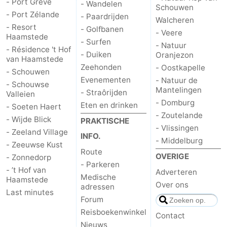
- Port Greve
- Wandelen
Schouwen
- Port Zélande
- Paardrijden
Walcheren
Schouwen
Natuur
-
- Resort
- Golfbanen
- Veere
Haamstede
- Surfen
Oranjezon
Oostkapelle
-
- Natuur
- Résidence 't Hof
- Duiken
Oranjezon
van Haamstede
Natuur
-
Zeehonden
- Oostkapelle
- Schouwen
Evenementen
- Natuur de
- Schouwse
de
Domburg
-
Mantelingen
- Straôrijden
Valleien
- Domburg
Eten en drinken
- Soeten Haert
Mantelingen
Zoutelande
-
- Zoutelande
- Wijde Blick
PRAKTISCHE
- Vlissingen
- Zeeland Village
Vlissingen
-
INFO.
- Middelburg
- Zeeuwse Kust
Route
OVERIGE
- Zonnedorp
Middelburg
Weer
- Parkeren
- ’t Hof van
Adverteren
Medische
Haamstede
Contact
Over ons
adressen
Last minutes
Forum
Reisboekenwinkel
Contact
Nieuws