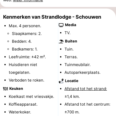
’t
Last
Kenmerken van Strandlodge - Schouwen
Hof
minutes
Strand
Media
Max. 4 personen.
van
Zien
TV.
Slaapkamers: 2.
Bedden: 4.
Buiten
Haamstede
&
Bezienswaardigheden
Badkamers: 1.
Tuin.
doen
-
Leefruimte: ±42 m².
Terras.
Huisdieren niet
Tuinmeubilair.
Musea
-
toegelaten.
Autoparkeerplaats.
Monumenten
-
Verboden te roken.
Locatie
Keuken
Afstand tot het strand:
Kerken
-
Koelkast met vriesvakje.
±1,4 km.
Molens
-
Koffieapparaat.
Afstand tot het centrum:
Waterkoker.
±700 m.
Uitkijkpunten
Attracties