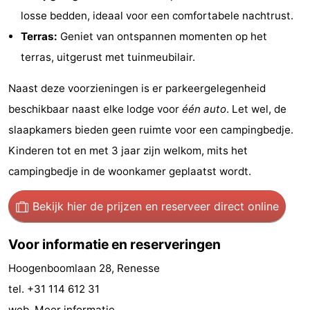
losse bedden, ideaal voor een comfortabele nachtrust.
Greve
Port
-
Terras:
Geniet van ontspannen momenten op het
Zélande
Resort
-
terras, uitgerust met tuinmeubilair.
Haamstede
Résidence
-
Naast deze voorzieningen is er parkeergelegenheid
beschikbaar naast elke lodge voor
één auto
. Let wel, de
't
Schouwen
-
slaapkamers bieden geen ruimte voor een campingbedje.
Hof
Schouwse
-
Kinderen tot en met 3 jaar zijn welkom, mits het
campingbedje in de woonkamer geplaatst wordt.
van
Valleien
Soeten
-
Haamstede
Haert
Wijde
-
Bekijk hier de prijzen
en reserveer direct online
Blick
Zeeland
-
Voor informatie en reserveringen
Village
Zeeuwse
-
Hoogenboomlaan 28, Renesse
tel. +31 114 612 31
Kust
Zonnedorp
-
web.
Meer informatie