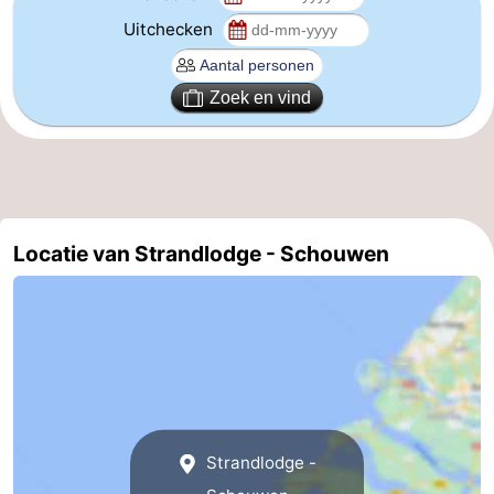
Uitchecken
-
Zwembaden
-
Zoek en vind
Fietsen
-
Wandelen
-
Paardrijden
-
Locatie van Strandlodge - Schouwen
Golfbanen
-
Surfen
-
Duiken
Eten
en
Zeehonden
Strandlodge -
drinken
Evenementen