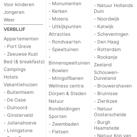
- Monumenten
Voor kinderen
- Natuur Hollands
- Kerken
Duin
Schouwen-
Jongeren
- Molens
- Noordwijk
Weer
Duiveland
-
- Uitkijkpunten
- Katwijk
VERBLIJF
Attracties
- Scheveningen
Appartementen
Brouwershaven
-
- Rondvaarten
- Den Haag
- Port Greve
- Speeltuinen
- Rotterdam
Bruinisse
-
- Zeeuwse Kust
-
- Rockanje
Bed (& breakfasts)
Binnenspeeltuinen
Zeeland
Zierikzee
-
Campings
- Bowlen
Schouwen-
Hotels
- Minigolfbanen
Duiveland
Natuur
-
Vakantiehuizen
Wellness centra
- Brouwershaven
- Buitenheem
Dorpen & Steden
- Bruinisse
Oosterschelde
Burgh
-
- De Oase
Natuur
- Zierikzee
- Duinoord
Haamstede
Natuur
Walcheren
Rondleidingen
- Natuur
Oosterschelde
- Ginsterveld
Sporten
Kop
-
- Burgh
- Julianahoeve
- Zwembaden
Haamstede
- Livingstone
- Fietsen
- Natuur Kop van
van
Veere
-