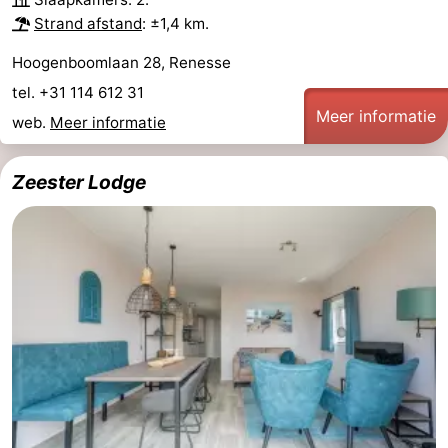
Strand afstand
: ±1,4 km.
-
Hoogenboomlaan 28, Renesse
Rondvaarten
-
tel. +31 114 612 31
Meer informatie
Speeltuinen
-
web.
Meer informatie
Binnenspeeltuinen
-
Zeester Lodge
Bowlen
-
Minigolfbanen
Wellness
centra
Dorpen
&
Natuur
Steden
Rondleidingen
Sporten