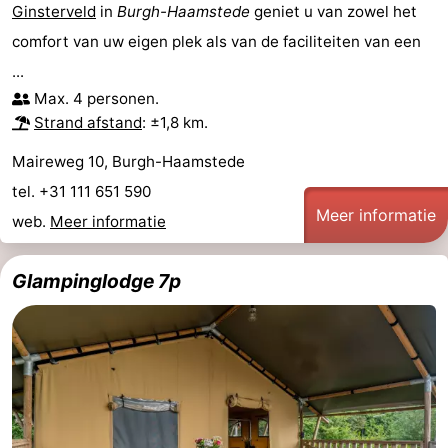
Ginsterveld
in
Burgh-Haamstede
geniet u van zowel het
Schouwen
Natuur
-
comfort van uw eigen plek als van de faciliteiten van een
...
Oranjezon
Oostkapelle
-
Max. 4 personen.
Strand afstand
: ±1,8 km.
Natuur
-
Maireweg 10, Burgh-Haamstede
de
Domburg
-
tel. +31 111 651 590
Meer informatie
Mantelingen
Zoutelande
-
web.
Meer informatie
Vlissingen
-
Glampinglodge 7p
Middelburg
Weer
Contact