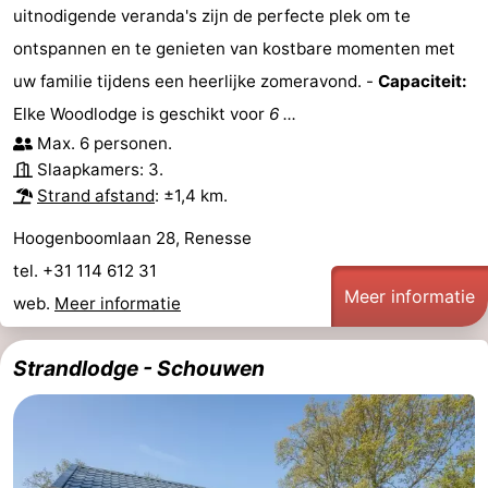
uitnodigende veranda's zijn de perfecte plek om te
Greve
Port
-
ontspannen en te genieten van kostbare momenten met
Zélande
Resort
-
uw familie tijdens een heerlijke zomeravond. -
Capaciteit:
Elke Woodlodge is geschikt voor
6 ...
Haamstede
Résidence
-
Max. 6 personen.
Slaapkamers: 3.
't
Schouwen
-
Strand afstand
: ±1,4 km.
Hof
Schouwse
-
Hoogenboomlaan 28, Renesse
tel. +31 114 612 31
van
Valleien
Soeten
-
Meer informatie
web.
Meer informatie
Haamstede
Haert
Wijde
-
Strandlodge - Schouwen
Blick
Zeeland
-
Village
Zeeuwse
-
Kust
Zonnedorp
-