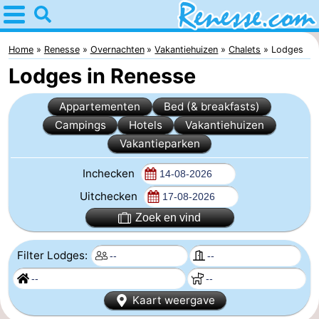
Home
Renesse
Home
Renesse
Overnachten
Vakantiehuizen
Chalets
Lodges
Lodges in Renesse
Tips
Appartementen
Bed (& breakfasts)
Voor
Campings
Hotels
Vakantiehuizen
Vakantieparken
kinderen
Overnachten
Inchecken
Appartementen
Uitchecken
-
Zoek en vind
Port
-
Filter Lodges:
Greve
Zeeuwse
Bed
Kaart weergave
Kust
(&
Campings