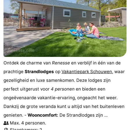
’t
Last
Hof
minutes
Strand
van
Zien
Haamstede
&
Bezienswaardigheden
doen
-
Ontdek de charme van
Renesse
en verblijf in één van de
prachtige
Strandlodges
op
Vakantiepark Schouwen
, waar
Musea
-
gezelligheid en luxe samenkomen. Deze lodges zijn
Monumenten
-
perfect uitgerust voor
4 personen
en bieden een
ongeëvenaarde vakantie-ervaring, ongeacht het weer.
Kerken
-
Dankzij de grote veranda kunt u altijd van het buitenleven
Molens
-
genieten. -
Wooncomfort:
De Strandlodges zijn ...
Max. 4 personen.
Uitkijkpunten
Attracties
Slaapkamers: 2.