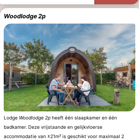
Praktisch
Woodlodge 2p
Jongeren
Forum
Route
-
Parkeren
Reisboekenwinkel
Nieuws
Medische
Lodge
Woodlodge 2p
heeft één slaapkamer en één
adressen
Regio
badkamer. Deze vrijstaande en gelijkvloerse
accommodatie van ±21m² is geschikt voor maximaal 2
Zuid-