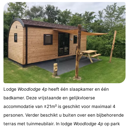
Schouwen-
Duiveland
-
Brouwershaven
-
Bruinisse
-
Zierikzee
-
Natuur
-
Oosterschelde
Burgh
-
Lodge
Woodlodge 4p
heeft één slaapkamer en één
badkamer. Deze vrijstaande en gelijkvloerse
Haamstede
Natuur
Walcheren
accommodatie van ±21m² is geschikt voor maximaal 4
Kop
-
personen. Verder beschikt u buiten over een bijbehorende
terras met tuinmeubilair. In lodge
Woodlodge 4p
op park
van
Veere
-