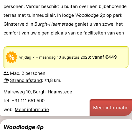
personen. Verder beschikt u buiten over een bijbehorende
Holland
-
terras met tuinmeubilair. In lodge
Woodlodge 2p
op park
Ginsterveld
in
Burgh-Haamstede
geniet u van zowel het
Leiden
Bollenstreek
comfort van uw eigen plek als van de faciliteiten van een
-
...
Natuur
-
–
:
vanaf €449
vrijdag 7
maandag 10 augustus 2026
Hollands
Noordwijk
-
Max. 2 personen.
Duin
Katwijk
-
Strand afstand
: ±1,8 km.
Scheveningen
-
Maireweg 10, Burgh-Haamstede
tel. +31 111 651 590
Den
-
Meer informatie
web.
Meer informatie
Haag
Rotterdam
-
Woodlodge 4p
Rockanje
Zeeland