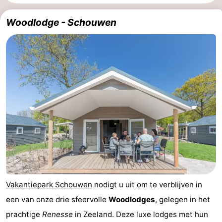
breakfasts)
Hotels
Woodlodge - Schouwen
Vakantiehuizen
-
Buitenheem
-
De
-
Oase
Duinoord
-
Ginsterveld
-
Julianahoeve
-
Vakantiepark Schouwen
nodigt u uit om te verblijven in
Livingstone
-
een van onze drie sfeervolle
Woodlodges
, gelegen in het
Port
-
prachtige
Renesse
in Zeeland. Deze luxe lodges met hun