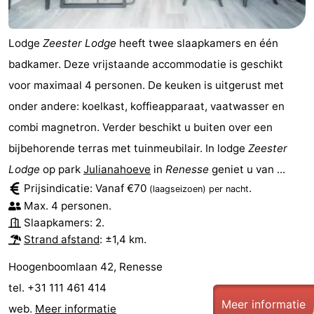
-
Lodge
Zeester Lodge
heeft twee slaapkamers en één
Zwembaden
-
badkamer. Deze vrijstaande accommodatie is geschikt
voor maximaal 4 personen. De keuken is uitgerust met
Fietsen
-
onder andere: koelkast, koffieapparaat, vaatwasser en
Wandelen
-
combi magnetron. Verder beschikt u buiten over een
bijbehorende terras met tuinmeubilair. In lodge
Zeester
Paardrijden
-
Lodge
op park
Julianahoeve
in
Renesse
geniet u van ...
Golfbanen
-
Prijsindicatie: Vanaf €70
.
(laagseizoen)
per nacht
Max. 4 personen.
Surfen
-
Slaapkamers: 2.
Strand afstand
: ±1,4 km.
Duiken
Eten
Hoogenboomlaan 42, Renesse
en
Zeehonden
tel. +31 111 461 414
Meer informatie
drinken
Evenementen
web.
Meer informatie