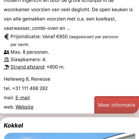
modern ingericht en door de grote schuifpui in de
woonkamer voorzien van veel daglicht. De open keuken is
van alle gemakken voorzien met o.a. een koelkast,
vaatwasser, combi-oven en ...
Prijsindicatie: Vanaf €850
(laagseizoen)
per persoon
.
per nacht
Max. 8 personen.
Slaapkamers: 4.
Strand afstand
: ±600 m.
Helleweg 8, Renesse
tel. +31 111 468 282
mail.
E-mail
Meer informatie
web.
Website
Kokkel