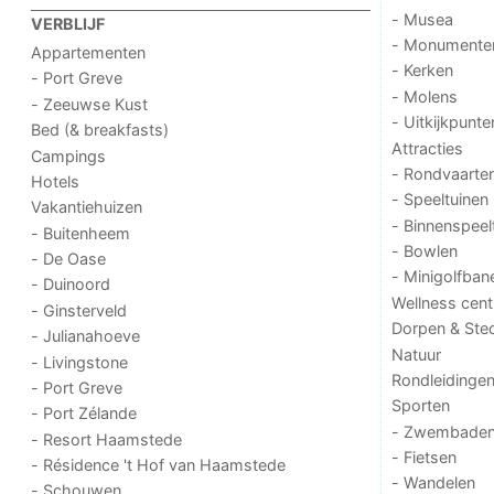
- Musea
VERBLIJF
- Monumente
Appartementen
- Kerken
- Port Greve
- Molens
- Zeeuwse Kust
- Uitkijkpunte
Bed (& breakfasts)
Attracties
Campings
- Rondvaarte
Hotels
- Speeltuinen
Vakantiehuizen
- Binnenspeel
- Buitenheem
- Bowlen
- De Oase
- Minigolfban
- Duinoord
Wellness cent
- Ginsterveld
Dorpen & Ste
- Julianahoeve
Natuur
- Livingstone
Rondleidinge
- Port Greve
Sporten
- Port Zélande
- Zwembade
- Resort Haamstede
- Fietsen
- Résidence 't Hof van Haamstede
- Wandelen
- Schouwen