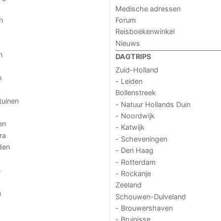
Medische adressen
n
Forum
Reisboekenwinkel
Nieuws
n
DAGTRIPS
Zuid-Holland
n
- Leiden
Bollenstreek
tuinen
- Natuur Hollands Duin
- Noordwijk
en
- Katwijk
ra
- Scheveningen
den
- Den Haag
- Rotterdam
n
- Rockanje
Zeeland
n
Schouwen-Duiveland
- Brouwershaven
- Bruinisse