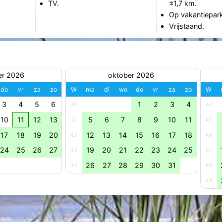
TV.
±1,7 km.
Op vakantiepark
Vrijstaand.
er 2026
oktober 2026
do
vr
za
zo
W
ma
di
wo
do
vr
za
zo
W
3
4
5
6
1
2
3
4
40
44
10
11
12
13
5
6
7
8
9
10
11
41
45
17
18
19
20
12
13
14
15
16
17
18
42
46
24
25
26
27
19
20
21
22
23
24
25
43
47
26
27
28
29
30
31
44
48
49