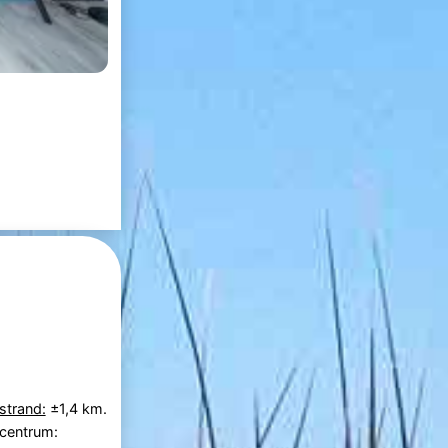
strand:
±1,4 km.
 centrum: