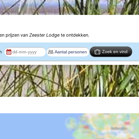
n prijzen van
Zeester Lodge
te ontdekken.
en
Zoek en vind