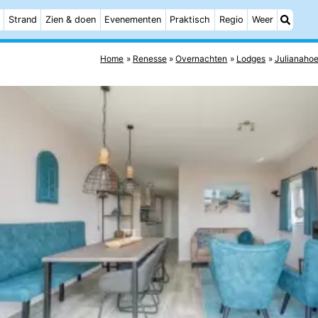
Strand
Zien & doen
Evenementen
Praktisch
Regio
Weer
Home
Renesse
Overnachten
Lodges
Julianaho