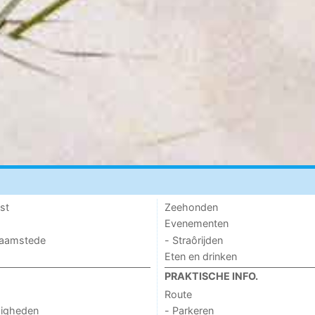
st
Zeehonden
Evenementen
 Haamstede
- Straôrijden
Eten en drinken
PRAKTISCHE INFO.
Route
digheden
- Parkeren