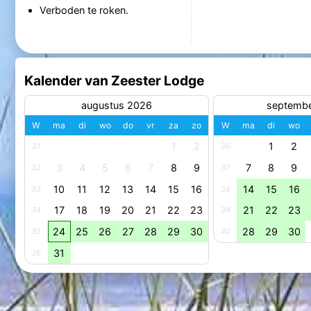
Verboden te roken.
Kalender van Zeester Lodge
augustus 2026
septemb
W
ma
di
wo
do
vr
za
zo
W
ma
di
wo
1
2
1
2
31
36
3
4
5
6
7
8
9
7
8
9
32
37
10
11
12
13
14
15
16
14
15
16
33
38
17
18
19
20
21
22
23
21
22
23
34
39
24
25
26
27
28
29
30
28
29
30
35
40
31
36