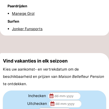
Paardrijden
-
Manege Grol
Rondvaarten
-
Surfen
Jonker Funsports
Speeltuinen
-
Binnenspeeltuinen
-
Bowlen
-
Vind vakanties in elk seizoen
Minigolfbanen
Wellness
Kies uw aankomst- en vertrekdatum om de
centra
Dorpen
beschikbaarheid en prijzen van
Maison Bellefleur Pension
te ontdekken.
&
Natuur
Steden
Rondleidingen
Inchecken
Uitchecken
Sporten