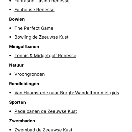
Funtastic Casino Renesse
’t
Last
Funhouse Renesse
Bowlen
Hof
minutes
Strand
The Perfect Game
van
Zien
Bowling de Zeeuwse Kust
Minigolfbanen
Haamstede
&
Bezienswaardigheden
Tennis & Midgetgolf Renesse
doen
-
Natuur
Vroongronden
Musea
-
Rondleidingen
Monumenten
-
Van Haamstede naar Burgh: Wandeltour met gids
Kerken
-
Sporten
Padelbanen de Zeeuwse Kust
Molens
-
Zwembaden
Uitkijkpunten
Attracties
Zwembad de Zeeuwse Kust