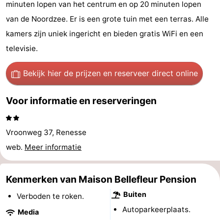
minuten lopen van het centrum en op 20 minuten lopen
breakfasts)
Hotels
van de Noordzee. Er is een grote tuin met een terras. Alle
kamers zijn uniek ingericht en bieden gratis WiFi en een
Vakantiehuizen
televisie.
-
Bekijk hier de prijzen
en reserveer direct online
Buitenheem
-
Voor informatie en reserveringen
De
-
Oase
Duinoord
-
Vroonweg 37, Renesse
Ginsterveld
-
web.
Meer informatie
Julianahoeve
-
Kenmerken van Maison Bellefleur Pension
Livingstone
-
Buiten
Verboden te roken.
Autoparkeerplaats.
Port
-
Media