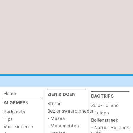
Holland
-
Leiden
Bollenstreek
-
Natuur
-
Hollands
Noordwijk
-
Duin
Katwijk
-
Scheveningen
-
Home
ZIEN & DOEN
DAGTRIPS
ALGEMEEN
Strand
Den
-
Zuid-Holland
Bezienswaardigheden
Badplaats
- Leiden
Haag
Rotterdam
-
- Musea
Tips
Bollenstreek
- Monumenten
Voor kinderen
- Natuur Hollands
Rockanje
Zeeland