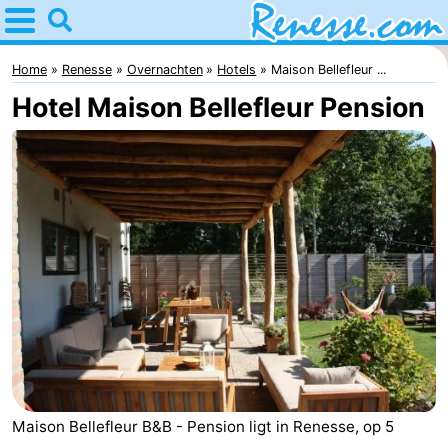
Home
Renesse
Home
Renesse
Overnachten
Hotels
Maison Bellefleur ...
Hotel Maison Bellefleur Pension
Tips
Voor
kinderen
Overnachten
Appartementen
-
Port
-
Greve
Zeeuwse
Bed
Maison Bellefleur B&B - Pension ligt in Renesse, op 5
Kust
(&
Campings