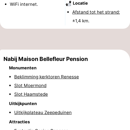
Locatie
WiFi internet.
Greve
Port
-
Afstand tot het strand:
±1,4 km.
Zélande
Resort
-
Haamstede
Résidence
-
't
Schouwen
-
Nabij Maison Bellefleur Pension
Hof
Schouwse
-
Monumenten
van
Valleien
Soeten
-
Beklimming kerktoren Renesse
Slot Moermond
Haamstede
Haert
Wijde
-
Slot Haamstede
Blick
Zeeland
-
Uitkijkpunten
Village
Zeeuwse
-
Uitkijkplateau Zeepeduinen
Attracties
Kust
Zonnedorp
-