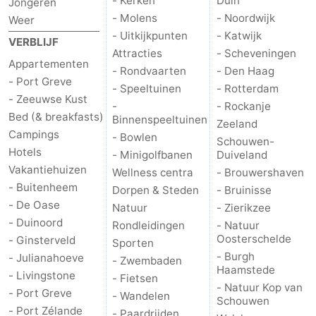
- Kerken
Duin
Jongeren
- Molens
- Noordwijk
Weer
Schouwen-
- Uitkijkpunten
- Katwijk
VERBLIJF
Attracties
- Scheveningen
Duiveland
-
Appartementen
- Rondvaarten
- Den Haag
- Port Greve
- Speeltuinen
- Rotterdam
Brouwershaven
-
- Zeeuwse Kust
-
- Rockanje
Bed (& breakfasts)
Binnenspeeltuinen
Bruinisse
-
Zeeland
Campings
- Bowlen
Schouwen-
Hotels
Zierikzee
-
- Minigolfbanen
Duiveland
Vakantiehuizen
Wellness centra
- Brouwershaven
Natuur
-
- Buitenheem
Dorpen & Steden
- Bruinisse
- De Oase
Natuur
- Zierikzee
Oosterschelde
Burgh
-
- Duinoord
Rondleidingen
- Natuur
Oosterschelde
- Ginsterveld
Sporten
Haamstede
Natuur
Walcheren
- Burgh
- Julianahoeve
- Zwembaden
Haamstede
- Livingstone
- Fietsen
Kop
-
- Natuur Kop van
- Port Greve
- Wandelen
Schouwen
- Port Zélande
van
Veere
-
- Paardrijden