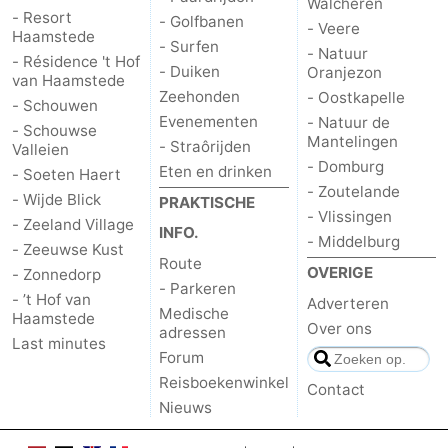
Walcheren
- Resort
- Golfbanen
- Veere
Haamstede
Schouwen
Natuur
-
- Surfen
- Natuur
- Résidence 't Hof
- Duiken
Oranjezon
van Haamstede
Oranjezon
Oostkapelle
-
Zeehonden
- Oostkapelle
- Schouwen
Evenementen
- Natuur de
- Schouwse
Natuur
-
Mantelingen
- Straôrijden
Valleien
- Domburg
Eten en drinken
- Soeten Haert
de
Domburg
-
- Zoutelande
- Wijde Blick
PRAKTISCHE
- Vlissingen
Mantelingen
Zoutelande
-
- Zeeland Village
INFO.
- Middelburg
- Zeeuwse Kust
Route
Vlissingen
-
OVERIGE
- Zonnedorp
- Parkeren
- ’t Hof van
Adverteren
Middelburg
Weer
Medische
Haamstede
Over ons
adressen
Last minutes
Contact
Forum
Reisboekenwinkel
Contact
Nieuws