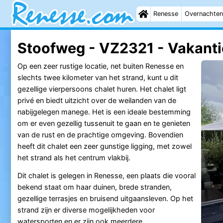
Renesse
Overnachten
Stoofweg - VZ2321 - Vakanti
Op een zeer rustige locatie, net buiten Renesse en
slechts twee kilometer van het strand, kunt u dit
gezellige vierpersoons chalet huren. Het chalet ligt
privé en biedt uitzicht over de weilanden van de
nabijgelegen manege. Het is een ideale bestemming
om er even gezellig tussenuit te gaan en te genieten
van de rust en de prachtige omgeving. Bovendien
heeft dit chalet een zeer gunstige ligging, met zowel
het strand als het centrum vlakbij.
Dit chalet is gelegen in Renesse, een plaats die vooral
bekend staat om haar duinen, brede stranden,
gezellige terrasjes en bruisend uitgaansleven. Op het
strand zijn er diverse mogelijkheden voor
watersporten en er zijn ook meerdere