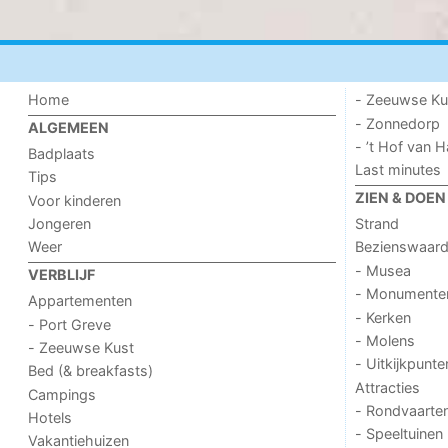
Home
- Zeeuwse Ku
- Zonnedorp
ALGEMEEN
- ’t Hof van
Badplaats
Last minutes
Tips
ZIEN & DOEN
Voor kinderen
Jongeren
Strand
Weer
Bezienswaar
- Musea
VERBLIJF
- Monumente
Appartementen
- Kerken
- Port Greve
- Molens
- Zeeuwse Kust
- Uitkijkpunte
Bed (& breakfasts)
Attracties
Campings
- Rondvaarte
Hotels
- Speeltuinen
Vakantiehuizen