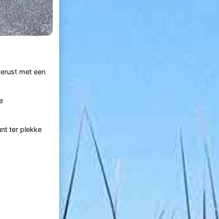
gerust met een
e
nt ter plekke