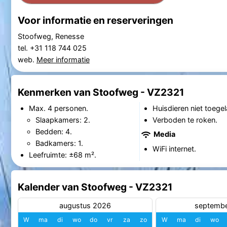
Voor informatie en reserveringen
Stoofweg, Renesse
tel. +31 118 744 025
web.
Meer informatie
Kenmerken van Stoofweg - VZ2321
Max. 4 personen.
Huisdieren niet toegel
Slaapkamers: 2.
Verboden te roken.
Bedden: 4.
Media
Badkamers: 1.
WiFi internet.
Leefruimte: ±68 m².
Kalender van Stoofweg - VZ2321
augustus 2026
septemb
W
ma
di
wo
do
vr
za
zo
W
ma
di
wo