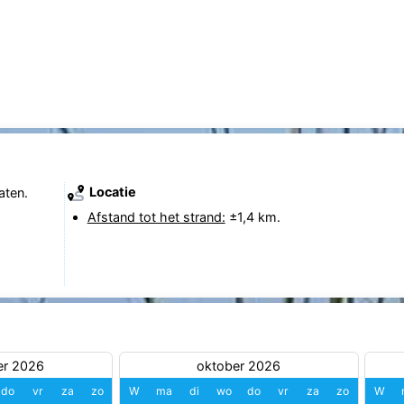
Locatie
aten.
Afstand tot het strand:
±1,4 km.
er 2026
oktober 2026
do
vr
za
zo
W
ma
di
wo
do
vr
za
zo
W