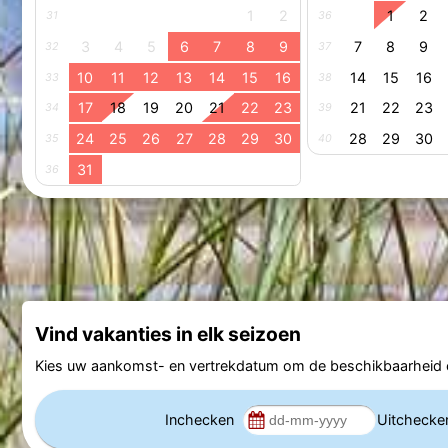
1
2
1
2
31
36
3
4
5
6
7
8
9
7
8
9
32
37
10
11
12
13
14
15
16
14
15
16
33
38
17
18
19
20
21
22
23
21
22
23
34
39
24
25
26
27
28
29
30
28
29
30
35
40
31
36
Vind vakanties in elk seizoen
Kies uw aankomst- en vertrekdatum om de beschikbaarheid e
Inchecken
Uitcheck