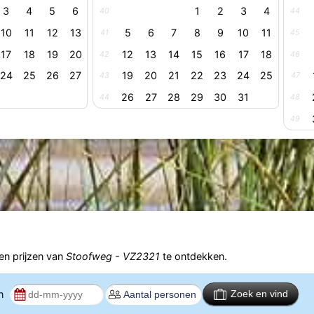
3
4
5
6
1
2
3
4
40
44
10
11
12
13
5
6
7
8
9
10
11
41
45
17
18
19
20
12
13
14
15
16
17
18
42
46
24
25
26
27
19
20
21
22
23
24
25
43
47
26
27
28
29
30
31
44
48
49
n prijzen van
Stoofweg - VZ2321
te ontdekken.
en
Zoek en vind