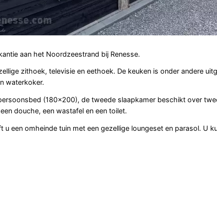
vakantie aan het Noordzeestrand bij Renesse.
llige zithoek, televisie en eethoek. De keuken is onder andere uit
en waterkoker.
eepersoonsbed (180x200), de tweede slaapkamer beschikt over twe
n douche, een wastafel en een toilet.
eft u een omheinde tuin met een gezellige loungeset en parasol. U ku