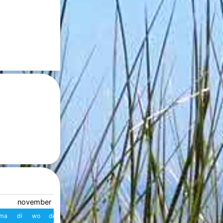
november 2026
december 2026
ma
di
wo
do
vr
za
zo
W
ma
di
wo
do
vr
z