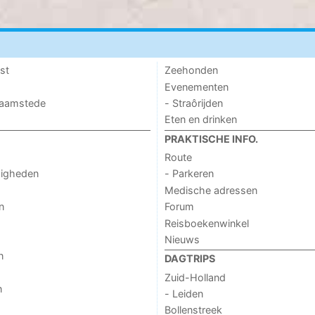
st
Zeehonden
Evenementen
 Haamstede
- Straôrijden
Eten en drinken
PRAKTISCHE INFO.
Route
digheden
- Parkeren
Medische adressen
n
Forum
Reisboekenwinkel
Nieuws
n
DAGTRIPS
Zuid-Holland
n
- Leiden
Bollenstreek