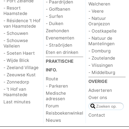
- Port Zélande
- Paardrijden
Walcheren
- Resort
- Golfbanen
- Veere
Schouwen
Natuur
-
Haamstede
- Surfen
- Natuur
- Résidence 't Hof
- Duiken
Oranjezon
Oranjezon
Oostkapelle
-
van Haamstede
Zeehonden
- Oostkapelle
- Schouwen
Natuur
-
Evenementen
- Natuur de
- Schouwse
Mantelingen
- Straôrijden
Valleien
de
Domburg
-
- Domburg
Eten en drinken
- Soeten Haert
- Zoutelande
- Wijde Blick
PRAKTISCHE
Mantelingen
Zoutelande
-
- Vlissingen
- Zeeland Village
INFO.
- Middelburg
- Zeeuwse Kust
Vlissingen
-
Route
OVERIGE
- Zonnedorp
- Parkeren
- ’t Hof van
Middelburg
Weer
Adverteren
Medische
Haamstede
Over ons
adressen
Last minutes
Contact
Forum
Reisboekenwinkel
Contact
Nieuws