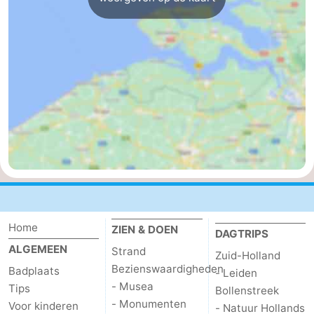
Holland
-
Leiden
Bollenstreek
-
Natuur
-
Hollands
Noordwijk
-
Duin
Katwijk
-
Scheveningen
-
Home
ZIEN & DOEN
DAGTRIPS
Den
-
ALGEMEEN
Strand
Zuid-Holland
Bezienswaardigheden
Badplaats
- Leiden
Haag
Rotterdam
-
- Musea
Tips
Bollenstreek
- Monumenten
Voor kinderen
- Natuur Hollands
Rockanje
Zeeland