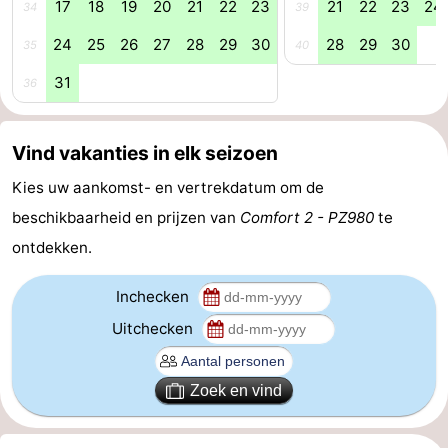
17
18
19
20
21
22
23
21
22
23
24
34
39
-
24
25
26
27
28
29
30
28
29
30
35
40
Zwembaden
-
31
36
Fietsen
-
Vind vakanties in elk seizoen
Wandelen
-
Kies uw aankomst- en vertrekdatum om de
Paardrijden
-
beschikbaarheid en prijzen van
Comfort 2 - PZ980
te
ontdekken.
Golfbanen
-
Inchecken
Surfen
-
Uitchecken
Duiken
Eten
Zoek en vind
en
Zeehonden
drinken
Evenementen