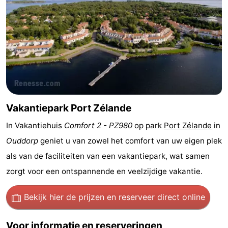
Greve
Port
-
Zélande
Resort
-
Haamstede
Résidence
-
't
Schouwen
-
Hof
Schouwse
-
Vakantiepark Port Zélande
In Vakantiehuis
Comfort 2 - PZ980
op park
Port Zélande
in
van
Valleien
Soeten
-
Ouddorp
geniet u van zowel het comfort van uw eigen plek
Haamstede
Haert
Wijde
-
als van de faciliteiten van een vakantiepark, wat samen
zorgt voor een ontspannende en veelzijdige vakantie.
Blick
Zeeland
-
Bekijk hier de prijzen
en reserveer direct online
Village
Zeeuwse
-
Kust
Zonnedorp
-
Voor informatie en reserveringen