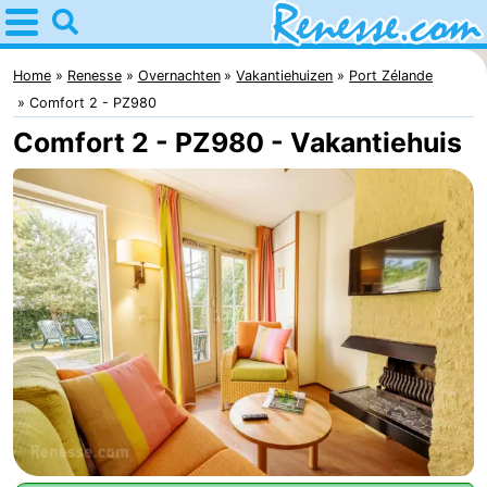
Home
Renesse
Home
Renesse
Overnachten
Vakantiehuizen
Port Zélande
Comfort 2 - PZ980
Tips
Comfort 2 - PZ980 - Vakantiehuis
Voor
kinderen
Overnachten
Appartementen
-
Port
-
Greve
Zeeuwse
Bed
Kust
(&
Campings