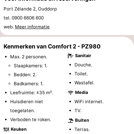
’t
Last
Port Zélande 2, Ouddorp
tel. 0900 6606 600
Hof
minutes
Strand
web.
Meer informatie
van
Zien
Kenmerken van Comfort 2 - PZ980
Haamstede
&
Bezienswaardigheden
Sanitair
Max. 2 personen.
doen
-
Douche.
Slaapkamers: 1.
Toilet.
Bedden: 2.
Musea
-
Wastafel.
Badkamers: 1.
Monumenten
-
Leefruimte: ±35 m².
Media
Huisdieren niet
WiFi internet.
Kerken
-
toegelaten.
TV.
Molens
-
Verboden te roken.
Buiten
Keuken
Terras.
Uitkijkpunten
Attracties