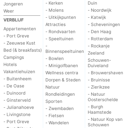
- Kerken
Duin
Jongeren
- Molens
- Noordwijk
Schouwen-
Weer
- Uitkijkpunten
- Katwijk
VERBLIJF
Duiveland
-
Attracties
- Scheveningen
Appartementen
- Rondvaarten
- Den Haag
- Port Greve
Brouwershaven
-
- Speeltuinen
- Rotterdam
- Zeeuwse Kust
-
- Rockanje
Bruinisse
-
Bed (& breakfasts)
Binnenspeeltuinen
Zeeland
Campings
- Bowlen
Schouwen-
Zierikzee
-
Hotels
- Minigolfbanen
Duiveland
Vakantiehuizen
Wellness centra
- Brouwershaven
Natuur
-
- Buitenheem
Dorpen & Steden
- Bruinisse
- De Oase
Natuur
- Zierikzee
Oosterschelde
Burgh
-
- Duinoord
Rondleidingen
- Natuur
Oosterschelde
- Ginsterveld
Haamstede
Natuur
Walcheren
Sporten
- Burgh
- Julianahoeve
- Zwembaden
Haamstede
Kop
-
- Livingstone
- Fietsen
- Natuur Kop van
- Port Greve
- Wandelen
Schouwen
van
Veere
-