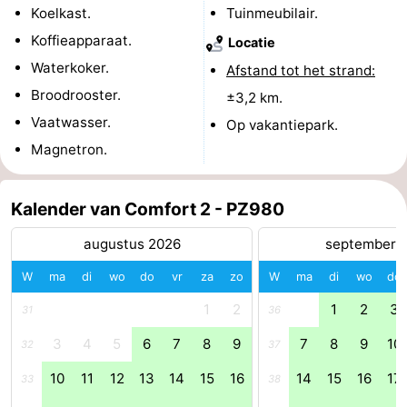
Koelkast.
Tuinmeubilair.
-
Koffieapparaat.
Locatie
Waterkoker.
Rondvaarten
-
Afstand tot het strand:
Broodrooster.
±3,2 km.
Speeltuinen
-
Vaatwasser.
Op vakantiepark.
Magnetron.
Binnenspeeltuinen
-
Bowlen
-
Kalender van Comfort 2 - PZ980
Minigolfbanen
Wellness
augustus 2026
september 
centra
Dorpen
W
ma
di
wo
do
vr
za
zo
W
ma
di
wo
do
1
2
1
2
3
31
36
&
Natuur
3
4
5
6
7
8
9
7
8
9
10
32
37
Steden
Rondleidingen
10
11
12
13
14
15
16
14
15
16
17
33
38
Sporten