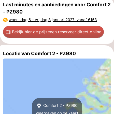
Last minutes en aanbiedingen voor Comfort 2
Praktisch
- PZ980
woensdag 6
–
vrijdag 8 januari 2027
: vanaf €153
Jongeren
Bekijk hier de prijzen
en reserveer direct online
Forum
Route
Locatie van Comfort 2 - PZ980
-
Parkeren
Reisboekenwinkel
Nieuws
Medische
adressen
Regio
Comfort 2 - PZ980
Zuid-
weergeven op de kaart