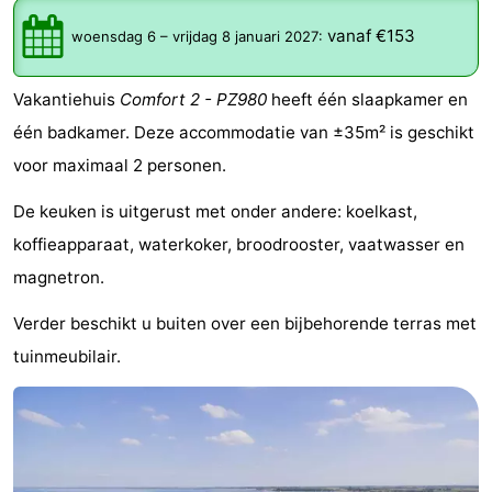
breakfasts)
Hotels
vanaf €153
woensdag 6
–
vrijdag 8 januari 2027
:
Vakantiehuizen
Vakantiehuis
Comfort 2 - PZ980
heeft één slaapkamer en
-
één badkamer. Deze accommodatie van ±35m² is geschikt
voor maximaal 2 personen.
Buitenheem
-
De keuken is uitgerust met onder andere: koelkast,
De
-
koffieapparaat, waterkoker, broodrooster, vaatwasser en
Oase
Duinoord
-
magnetron.
Verder beschikt u buiten over een bijbehorende terras met
Ginsterveld
-
tuinmeubilair.
Julianahoeve
-
Livingstone
-
Port
-