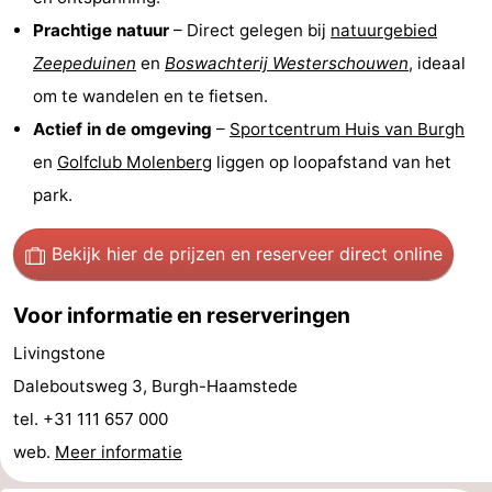
Prachtige natuur
– Direct gelegen bij
natuurgebied
’t
Last
Zeepeduinen
en
Boswachterij Westerschouwen
, ideaal
Hof
minutes
Strand
om te wandelen en te fietsen.
Actief in de omgeving
–
Sportcentrum Huis van Burgh
van
Zien
en
Golfclub Molenberg
liggen op loopafstand van het
Haamstede
&
Bezienswaardigheden
park.
doen
-
Bekijk hier de prijzen
en reserveer direct online
Musea
-
Voor informatie en reserveringen
Monumenten
-
Livingstone
Kerken
-
Daleboutsweg 3, Burgh-Haamstede
tel. +31 111 657 000
Molens
-
web.
Meer informatie
Uitkijkpunten
Attracties