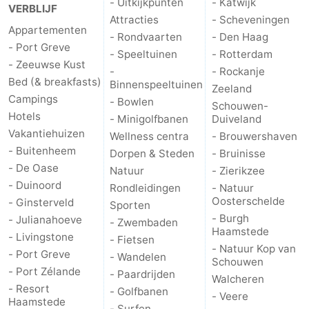
- Uitkijkpunten
- Katwijk
VERBLIJF
Attracties
- Scheveningen
Appartementen
- Rondvaarten
- Den Haag
- Port Greve
- Speeltuinen
- Rotterdam
- Zeeuwse Kust
-
- Rockanje
Bed (& breakfasts)
Binnenspeeltuinen
Zeeland
Campings
- Bowlen
Schouwen-
Hotels
- Minigolfbanen
Duiveland
Vakantiehuizen
Wellness centra
- Brouwershaven
- Buitenheem
Dorpen & Steden
- Bruinisse
- De Oase
Natuur
- Zierikzee
- Duinoord
Rondleidingen
- Natuur
Oosterschelde
- Ginsterveld
Sporten
- Burgh
- Julianahoeve
- Zwembaden
Haamstede
- Livingstone
- Fietsen
- Natuur Kop van
- Port Greve
- Wandelen
Schouwen
- Port Zélande
- Paardrijden
Walcheren
- Resort
- Golfbanen
- Veere
Haamstede
- Surfen