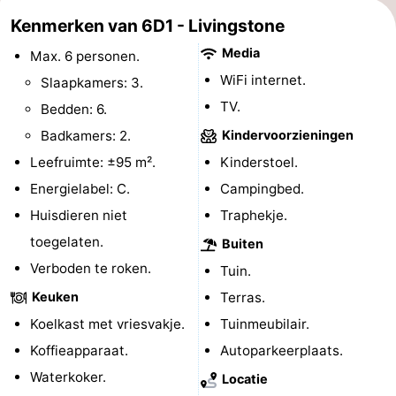
Kenmerken van 6D1 - Livingstone
-
Media
Max. 6 personen.
Rondvaarten
-
WiFi internet.
Slaapkamers: 3.
TV.
Speeltuinen
-
Bedden: 6.
Badkamers: 2.
Kindervoorzieningen
Binnenspeeltuinen
-
Leefruimte: ±95 m².
Kinderstoel.
Bowlen
-
Energielabel: C.
Campingbed.
Huisdieren niet
Traphekje.
Minigolfbanen
Wellness
toegelaten.
Buiten
centra
Dorpen
Verboden te roken.
Tuin.
Keuken
Terras.
&
Natuur
Koelkast met vriesvakje.
Tuinmeubilair.
Steden
Rondleidingen
Koffieapparaat.
Autoparkeerplaats.
Waterkoker.
Locatie
Sporten