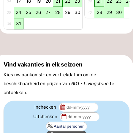
17
18
19
20
21
22
23
21
22
23
24
34
39
Praktisch
24
25
26
27
28
29
30
28
29
30
35
40
Jongeren
31
36
Forum
Route
Vind vakanties in elk seizoen
-
Kies uw aankomst- en vertrekdatum om de
Parkeren
Reisboekenwinkel
beschikbaarheid en prijzen van
6D1 - Livingstone
te
Nieuws
ontdekken.
Medische
Inchecken
Uitchecken
adressen
Regio
Zuid-