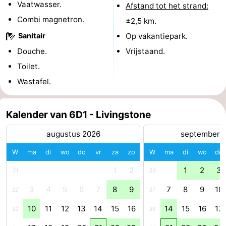
Vaatwasser.
Afstand tot het strand:
-
Combi magnetron.
±2,5 km.
Sanitair
Op vakantiepark.
Zwembaden
-
Douche.
Vrijstaand.
Fietsen
-
Toilet.
Wastafel.
Wandelen
-
Paardrijden
-
Kalender van 6D1 - Livingstone
Golfbanen
-
augustus 2026
september 
W
ma
di
wo
do
vr
za
zo
W
ma
di
wo
do
Surfen
-
1
2
1
2
3
31
36
Duiken
Eten
3
4
5
6
7
8
9
7
8
9
10
32
37
en
Zeehonden
10
11
12
13
14
15
16
14
15
16
17
33
38
drinken
Evenementen