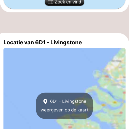
Zoek en vind
Holland
-
Leiden
Bollenstreek
-
Locatie van 6D1 - Livingstone
Natuur
-
Hollands
Noordwijk
-
Duin
Katwijk
-
Scheveningen
-
Den
-
6D1 - Livingstone
weergeven op de kaart
Haag
Rotterdam
-
Rockanje
Zeeland