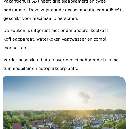
Vakantiehuis
6D1
heeft drie slaapkamers en twee
breakfasts)
Hotels
badkamers. Deze vrijstaande accommodatie van ±95m² is
geschikt voor maximaal 6 personen.
Vakantiehuizen
De keuken is uitgerust met onder andere: koelkast,
-
koffieapparaat, waterkoker, vaatwasser en combi
Buitenheem
-
magnetron.
De
-
Verder beschikt u buiten over een bijbehorende tuin met
tuinmeubilair en autoparkeerplaats.
Oase
Duinoord
-
Ginsterveld
-
Julianahoeve
-
Livingstone
-
Port
-