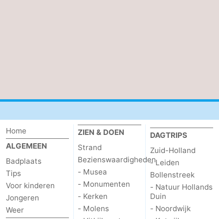
Schouwen
Natuur
-
Oranjezon
Oostkapelle
-
Natuur
-
de
Domburg
-
Mantelingen
Zoutelande
-
Vlissingen
-
Home
ZIEN & DOEN
DAGTRIPS
ALGEMEEN
Strand
Zuid-Holland
Middelburg
Weer
Bezienswaardigheden
Badplaats
- Leiden
- Musea
Tips
Contact
Bollenstreek
- Monumenten
Voor kinderen
- Natuur Hollands
- Kerken
Duin
Jongeren
- Molens
- Noordwijk
Weer