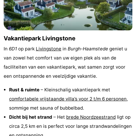
Greve
Port
-
Zélande
Resort
-
Haamstede
Résidence
-
Vakantiepark Livingstone
In
6D1
op park
Livingstone
in
Burgh-Haamstede
geniet u
't
Schouwen
-
van zowel het comfort van uw eigen plek als van de
Hof
Schouwse
-
faciliteiten van een vakantiepark, wat samen zorgt voor
een ontspannende en veelzijdige vakantie.
van
Valleien
Soeten
-
Rust & ruimte
– Kleinschalig vakantiepark met
Haamstede
Haert
Wijde
-
comfortabele vrijstaande villa’s voor 2 t/m 6 personen
,
Blick
Zeeland
-
sommige met sauna of bubbelbad.
Dicht bij het strand
– Het
brede Noordzeestrand
ligt op
Village
Zeeuwse
-
circa 2,5 km en is perfect voor lange strandwandelingen
Kust
Zonnedorp
-
en ontspanning.