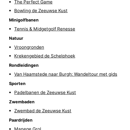
The Perfect Game
’t
Last
Bowling de Zeeuwse Kust
Minigolfbanen
Hof
minutes
Strand
Tennis & Midgetgolf Renesse
van
Zien
Natuur
Vroongronden
Haamstede
&
Bezienswaardigheden
Krekengebied de Schelphoek
doen
-
Rondleidingen
Musea
-
Van Haamstede naar Burgh: Wandeltour met gids
Sporten
Monumenten
-
Padelbanen de Zeeuwse Kust
Kerken
-
Zwembaden
Zwembad de Zeeuwse Kust
Molens
-
Paardrijden
Uitkijkpunten
Attracties
Manege Grol