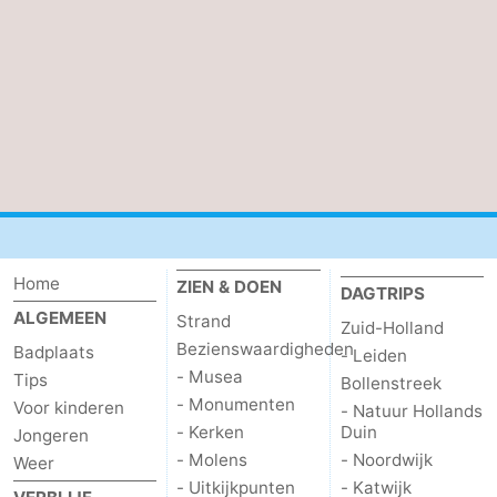
Holland
-
Leiden
Bollenstreek
-
Natuur
-
Hollands
Noordwijk
-
Home
ZIEN & DOEN
Duin
Katwijk
-
DAGTRIPS
ALGEMEEN
Strand
Zuid-Holland
Scheveningen
-
Bezienswaardigheden
Badplaats
- Leiden
- Musea
Tips
Bollenstreek
Den
-
- Monumenten
Voor kinderen
- Natuur Hollands
- Kerken
Duin
Jongeren
Haag
Rotterdam
-
- Molens
- Noordwijk
Weer
- Uitkijkpunten
- Katwijk
Rockanje
Zeeland