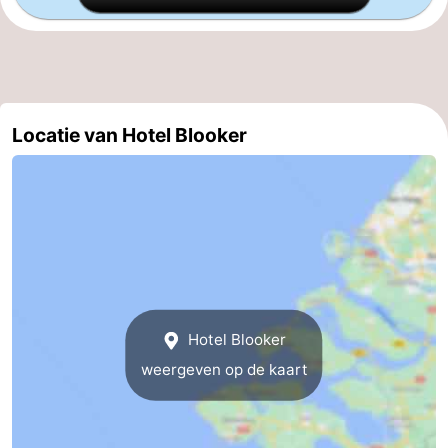
-
Zwembaden
-
Fietsen
-
Locatie van Hotel Blooker
Wandelen
-
Paardrijden
-
Golfbanen
-
Surfen
-
Hotel Blooker
Duiken
Eten
weergeven op de kaart
en
Zeehonden
drinken
Evenementen