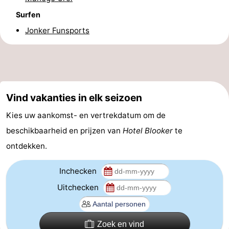
Surfen
-
Jonker Funsports
Rondvaarten
-
Speeltuinen
-
Binnenspeeltuinen
-
Vind vakanties in elk seizoen
Bowlen
-
Kies uw aankomst- en vertrekdatum om de
beschikbaarheid en prijzen van
Minigolfbanen
Wellness
Hotel Blooker
te
ontdekken.
centra
Dorpen
Inchecken
&
Natuur
Uitchecken
Steden
Rondleidingen
Sporten
Zoek en vind