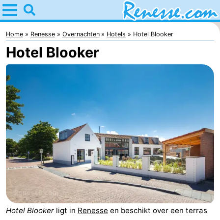
Home
Renesse
Home
Renesse
Overnachten
Hotels
Hotel Blooker
Hotel Blooker
Tips
Voor
kinderen
Overnachten
Appartementen
-
Port
-
Greve
Zeeuwse
Bed
Kust
(&
Campings
Hotel Blooker
ligt in
Renesse
en beschikt over een terras