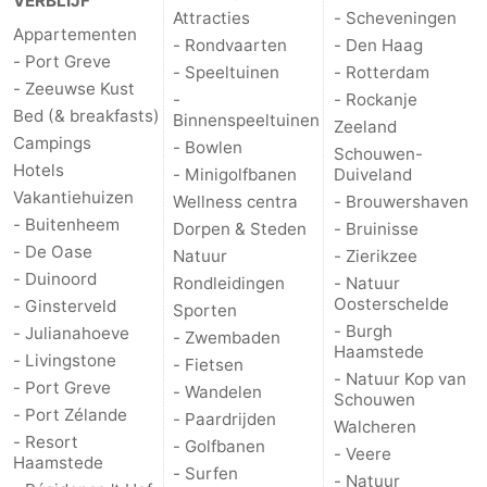
VERBLIJF
Attracties
- Scheveningen
Appartementen
Schouwen-
- Rondvaarten
- Den Haag
- Port Greve
- Speeltuinen
- Rotterdam
- Zeeuwse Kust
Duiveland
-
-
- Rockanje
Bed (& breakfasts)
Binnenspeeltuinen
Zeeland
Brouwershaven
-
Campings
- Bowlen
Schouwen-
Hotels
- Minigolfbanen
Duiveland
Bruinisse
-
Vakantiehuizen
Wellness centra
- Brouwershaven
- Buitenheem
Dorpen & Steden
- Bruinisse
Zierikzee
-
- De Oase
Natuur
- Zierikzee
- Duinoord
Rondleidingen
- Natuur
Natuur
-
Oosterschelde
- Ginsterveld
Sporten
- Burgh
- Julianahoeve
Oosterschelde
Burgh
-
- Zwembaden
Haamstede
- Livingstone
- Fietsen
- Natuur Kop van
Haamstede
Natuur
Walcheren
- Port Greve
- Wandelen
Schouwen
- Port Zélande
- Paardrijden
Walcheren
Kop
-
- Resort
- Golfbanen
- Veere
Haamstede
- Surfen
- Natuur
van
Veere
-