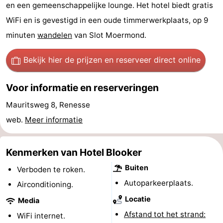
en een gemeenschappelijke lounge. Het hotel biedt gratis
breakfasts)
Hotels
WiFi en is gevestigd in een oude timmerwerkplaats, op 9
Vakantiehuizen
minuten
wandelen
van Slot Moermond.
-
Bekijk hier de prijzen
en reserveer direct online
Buitenheem
-
Voor informatie en reserveringen
De
-
Mauritsweg 8, Renesse
web.
Meer informatie
Oase
Duinoord
-
Ginsterveld
-
Kenmerken van Hotel Blooker
Buiten
Julianahoeve
-
Verboden te roken.
Autoparkeerplaats.
Airconditioning.
Livingstone
-
Locatie
Media
Port
-
Afstand tot het strand:
WiFi internet.