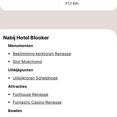
±1,1 km.
Greve
Port
-
Zélande
Resort
-
Haamstede
Résidence
-
Nabij Hotel Blooker
't
Schouwen
-
Monumenten
Beklimming kerktoren Renesse
Hof
Schouwse
-
Slot Moermond
van
Valleien
Soeten
-
Uitkijkpunten
Haamstede
Haert
Wijde
-
Uitkijktoren Schelphoek
Attracties
Blick
Zeeland
-
Funhouse Renesse
Village
Zeeuwse
-
Funtastic Casino Renesse
Bowlen
Kust
Zonnedorp
-