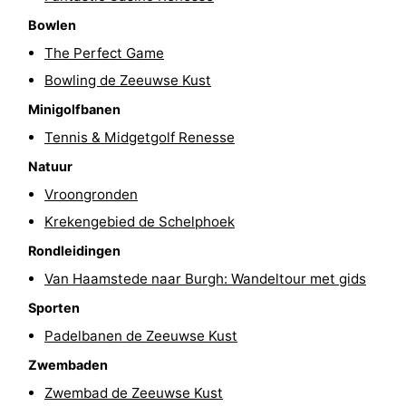
’t
Last
Bowlen
The Perfect Game
Hof
minutes
Strand
Bowling de Zeeuwse Kust
van
Zien
Minigolfbanen
Tennis & Midgetgolf Renesse
Haamstede
&
Bezienswaardigheden
Natuur
doen
-
Vroongronden
Krekengebied de Schelphoek
Musea
-
Rondleidingen
Monumenten
-
Van Haamstede naar Burgh: Wandeltour met gids
Sporten
Kerken
-
Padelbanen de Zeeuwse Kust
Molens
-
Zwembaden
Uitkijkpunten
Attracties
Zwembad de Zeeuwse Kust