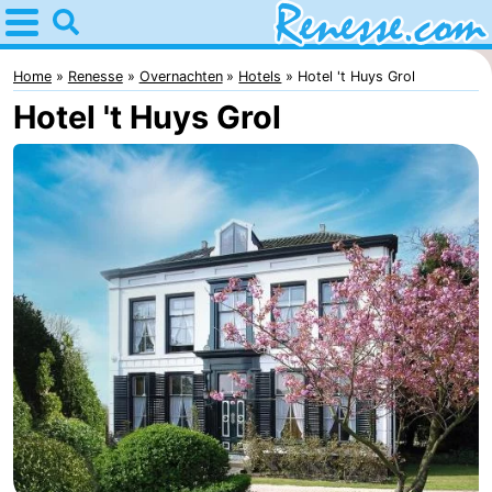
Home
Renesse
Home
Renesse
Overnachten
Hotels
Hotel 't Huys Grol
Hotel 't Huys Grol
Tips
Voor
kinderen
Overnachten
Appartementen
-
Port
-
Greve
Zeeuwse
Bed
Kust
(&
Campings