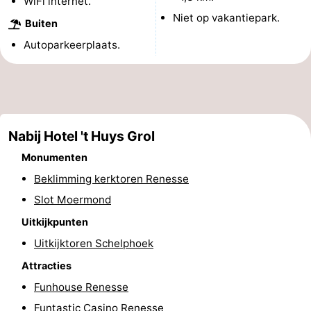
WiFi internet.
Niet op vakantiepark.
Greve
Port
-
Buiten
Autoparkeerplaats.
Zélande
Resort
-
Haamstede
Résidence
-
't
Schouwen
-
Nabij Hotel 't Huys Grol
Hof
Schouwse
-
Monumenten
van
Valleien
Soeten
-
Beklimming kerktoren Renesse
Slot Moermond
Haamstede
Haert
Wijde
-
Uitkijkpunten
Blick
Zeeland
-
Uitkijktoren Schelphoek
Attracties
Village
Zeeuwse
-
Funhouse Renesse
Kust
Zonnedorp
-
Funtastic Casino Renesse