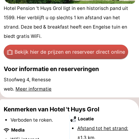
breakfasts)
Hotels
Hotel Pension 't Huys Grol ligt in een historisch pand uit
1599. Hier verblijft u op slechts 1 km afstand van het
Vakantiehuizen
strand. Deze bed & breakfast heeft een Engelse tuin en
-
biedt gratis WiFi.
Buitenheem
-
Bekijk hier de prijzen
en reserveer direct online
De
-
Voor informatie en reserveringen
Oase
Duinoord
-
Stoofweg 4, Renesse
web.
Meer informatie
Ginsterveld
-
Julianahoeve
-
Kenmerken van Hotel 't Huys Grol
Locatie
Livingstone
-
Verboden te roken.
Afstand tot het strand:
Media
Port
-
±1,3 km.