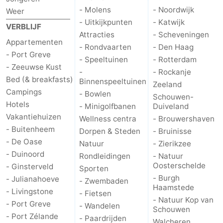
- Molens
- Noordwijk
Weer
Schouwen-
- Uitkijkpunten
- Katwijk
VERBLIJF
Attracties
- Scheveningen
Duiveland
-
Appartementen
- Rondvaarten
- Den Haag
- Port Greve
- Speeltuinen
- Rotterdam
Brouwershaven
-
- Zeeuwse Kust
-
- Rockanje
Bed (& breakfasts)
Binnenspeeltuinen
Zeeland
Bruinisse
-
Campings
- Bowlen
Schouwen-
Hotels
- Minigolfbanen
Duiveland
Zierikzee
-
Vakantiehuizen
Wellness centra
- Brouwershaven
- Buitenheem
Dorpen & Steden
- Bruinisse
Natuur
-
- De Oase
Natuur
- Zierikzee
Oosterschelde
Burgh
-
- Duinoord
Rondleidingen
- Natuur
Oosterschelde
- Ginsterveld
Sporten
Haamstede
Natuur
Walcheren
- Burgh
- Julianahoeve
- Zwembaden
Haamstede
- Livingstone
- Fietsen
Kop
-
- Natuur Kop van
- Port Greve
- Wandelen
Schouwen
- Port Zélande
- Paardrijden
van
Veere
-
Walcheren