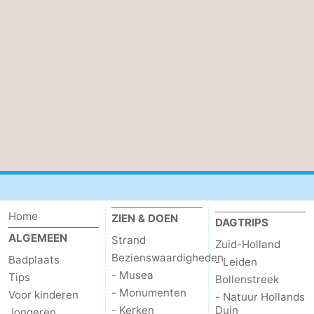
Holland
-
Leiden
Bollenstreek
-
Natuur
-
Hollands
Noordwijk
-
Duin
Katwijk
-
Scheveningen
-
Home
ZIEN & DOEN
DAGTRIPS
ALGEMEEN
Strand
Zuid-Holland
Den
-
Bezienswaardigheden
Badplaats
- Leiden
- Musea
Tips
Haag
Rotterdam
-
Bollenstreek
- Monumenten
Voor kinderen
- Natuur Hollands
Rockanje
Zeeland
- Kerken
Duin
Jongeren