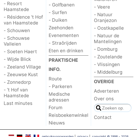
- Resort
- Golfbanen
- Veere
Haamstede
- Surfen
Schouwen
Natuur
-
- Natuur
- Résidence 't Hof
- Duiken
Oranjezon
van Haamstede
Oranjezon
Oostkapelle
-
Zeehonden
- Oostkapelle
- Schouwen
Evenementen
- Natuur de
- Schouwse
Natuur
-
Mantelingen
- Straôrijden
Valleien
- Domburg
Eten en drinken
- Soeten Haert
de
Domburg
-
- Zoutelande
- Wijde Blick
PRAKTISCHE
- Vlissingen
- Zeeland Village
Mantelingen
Zoutelande
-
INFO.
- Middelburg
- Zeeuwse Kust
Route
Vlissingen
-
OVERIGE
- Zonnedorp
- Parkeren
- ’t Hof van
Adverteren
Medische
Middelburg
Weer
Haamstede
Over ons
adressen
Last minutes
Forum
Contact
Reisboekenwinkel
Contact
Nieuws
gebruiksvoorwaarden
|
privacy
|
copyright © 1998 - 2026