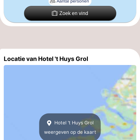
-
Zoek en vind
Zwembaden
-
Fietsen
-
Wandelen
-
Locatie van Hotel 't Huys Grol
Paardrijden
-
Golfbanen
-
Surfen
-
Duiken
Eten
Hotel 't Huys Grol
en
Zeehonden
weergeven op de kaart
drinken
Evenementen