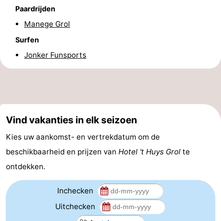
Paardrijden
-
Manege Grol
Rondvaarten
-
Surfen
Jonker Funsports
Speeltuinen
-
Binnenspeeltuinen
-
Bowlen
-
Vind vakanties in elk seizoen
Minigolfbanen
Wellness
Kies uw aankomst- en vertrekdatum om de
centra
Dorpen
beschikbaarheid en prijzen van
Hotel 't Huys Grol
te
ontdekken.
&
Natuur
Inchecken
Steden
Rondleidingen
Uitchecken
Sporten