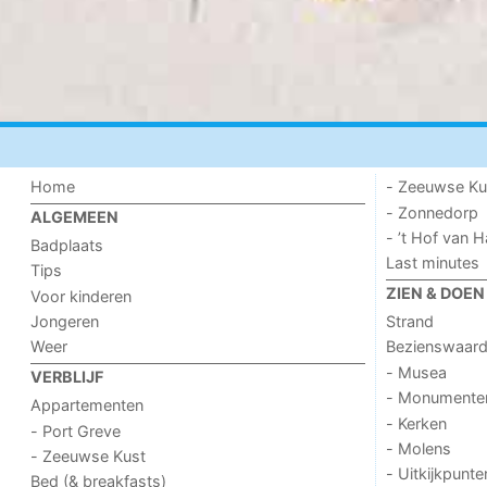
Home
- Zeeuwse Ku
- Zonnedorp
ALGEMEEN
- ’t Hof van
Badplaats
Last minutes
Tips
ZIEN & DOEN
Voor kinderen
Jongeren
Strand
Weer
Bezienswaar
- Musea
VERBLIJF
- Monumente
Appartementen
- Kerken
- Port Greve
- Molens
- Zeeuwse Kust
- Uitkijkpunte
Bed (& breakfasts)