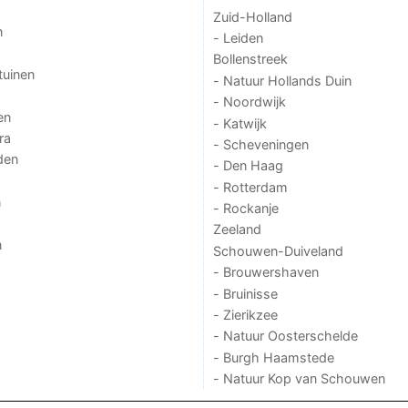
Zuid-Holland
n
- Leiden
Bollenstreek
tuinen
- Natuur Hollands Duin
- Noordwijk
en
- Katwijk
ra
- Scheveningen
den
- Den Haag
- Rotterdam
n
- Rockanje
Zeeland
n
Schouwen-Duiveland
- Brouwershaven
- Bruinisse
- Zierikzee
- Natuur Oosterschelde
- Burgh Haamstede
- Natuur Kop van Schouwen