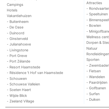
Attracties
Campings
- Rondvaarte
Hotels
- Speeltuinen
Vakantiehuizen
- Binnenspeel
- Buitenheem
- Bowlen
- De Oase
- Minigolfban
- Duinoord
Wellness cent
- Ginsterveld
Dorpen & Ste
- Julianahoeve
Natuur
- Livingstone
Rondleidinge
- Port Greve
Sporten
- Port Zélande
- Zwembade
- Resort Haamstede
- Fietsen
- Résidence 't Hof van Haamstede
- Wandelen
- Schouwen
- Paardrijden
- Schouwse Valleien
- Golfbanen
- Soeten Haert
- Surfen
- Wijde Blick
- Duiken
- Zeeland Village