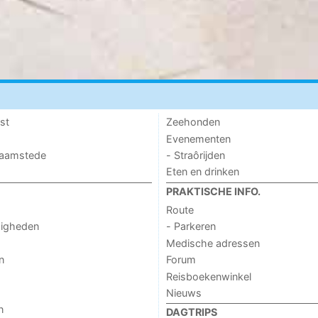
st
Zeehonden
Evenementen
 Haamstede
- Straôrijden
Eten en drinken
PRAKTISCHE INFO.
Route
digheden
- Parkeren
Medische adressen
n
Forum
Reisboekenwinkel
Nieuws
n
DAGTRIPS