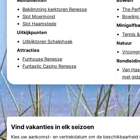
Monumenten
Bowlen
Beklimming kerktoren Renesse
The Per
Slot Moermond
Bowling
Slot Haamstede
Minigolfb
Uitkijkpunten
Tennis 
Uitkijktoren Schelphoek
Natuur
Attracties
Vroongr
Funhouse Renesse
Rondleidi
Funtastic Casino Renesse
Van Haa
met gid
Vind vakanties in elk seizoen
Kies uw aankomst- en vertrekdatum om de beschikbaarheid e