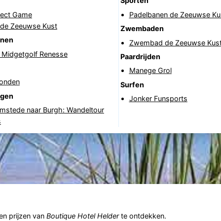
Sporten
fect Game
Padelbanen de Zeeuwse Ku
 de Zeeuwse Kust
Zwembaden
anen
Zwembad de Zeeuwse Kus
& Midgetgolf Renesse
Paardrijden
Manege Grol
onden
Surfen
ngen
Jonker Funsports
mstede naar Burgh: Wandeltour
s
n prijzen van
Boutique Hotel Helder
te ontdekken.