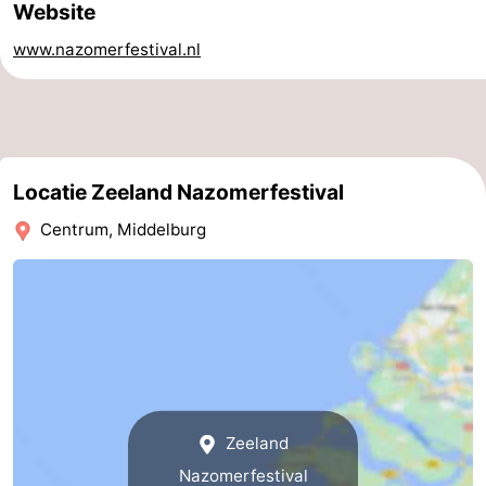
Website
-
www.nazomerfestival.nl
Zwembaden
-
Fietsen
-
Wandelen
-
Locatie Zeeland Nazomerfestival
Centrum, Middelburg
Paardrijden
-
Golfbanen
-
Surfen
-
Duiken
Eten
en
Zeehonden
Zeeland
drinken
Evenementen
Nazomerfestival