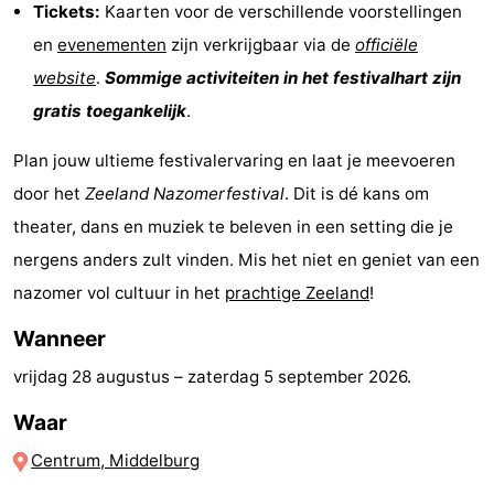
Tickets:
Kaarten voor de verschillende voorstellingen
-
en
evenementen
zijn verkrijgbaar via de
officiële
website
.
Sommige activiteiten in het festivalhart zijn
Rondvaarten
-
gratis toegankelijk
.
Speeltuinen
-
Plan jouw ultieme festivalervaring en laat je meevoeren
Binnenspeeltuinen
-
door het
Zeeland Nazomerfestival
. Dit is dé kans om
theater, dans en muziek te beleven in een setting die je
Bowlen
-
nergens anders zult vinden. Mis het niet en geniet van een
Minigolfbanen
Wellness
nazomer vol cultuur in het
prachtige Zeeland
!
centra
Dorpen
Wanneer
vrijdag 28 augustus
–
zaterdag 5 september 2026
.
&
Natuur
Waar
Steden
Rondleidingen
Centrum, Middelburg
Sporten