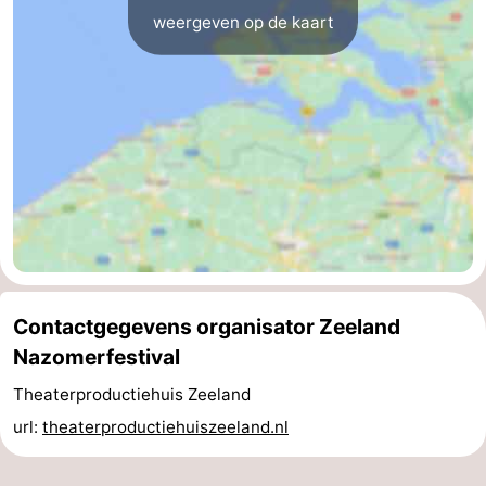
weergeven op de kaart
Praktisch
Jongeren
Forum
Route
-
Parkeren
Reisboekenwinkel
Contactgegevens organisator Zeeland
Nieuws
Nazomerfestival
Medische
Theaterproductiehuis Zeeland
url:
theaterproductiehuiszeeland.nl
adressen
Regio
Zuid-