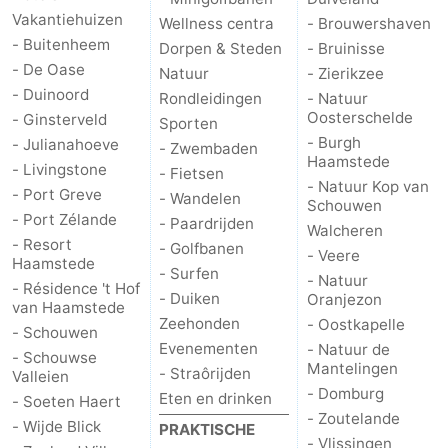
Vakantiehuizen
Wellness centra
- Brouwershaven
- Buitenheem
Dorpen & Steden
- Bruinisse
- De Oase
Natuur
- Zierikzee
- Duinoord
Rondleidingen
- Natuur
Oosterschelde
- Ginsterveld
Sporten
- Burgh
- Julianahoeve
- Zwembaden
Haamstede
- Livingstone
- Fietsen
- Natuur Kop van
- Port Greve
- Wandelen
Schouwen
- Port Zélande
- Paardrijden
Walcheren
- Resort
- Golfbanen
- Veere
Haamstede
- Surfen
- Natuur
- Résidence 't Hof
- Duiken
Oranjezon
van Haamstede
Zeehonden
- Oostkapelle
- Schouwen
Evenementen
- Natuur de
- Schouwse
Mantelingen
- Straôrijden
Valleien
- Domburg
Eten en drinken
- Soeten Haert
- Zoutelande
- Wijde Blick
PRAKTISCHE
- Vlissingen