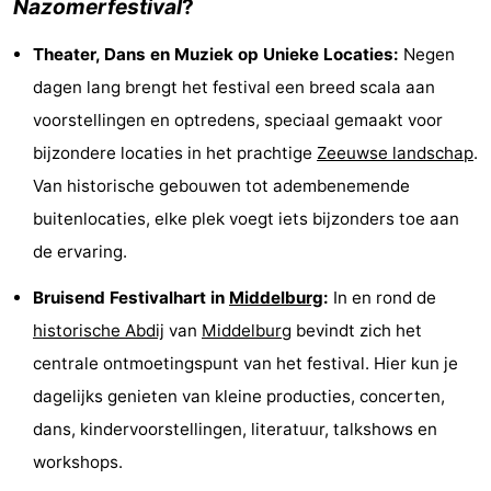
Nazomerfestival
?
Greve
Port
-
Theater, Dans en Muziek op Unieke Locaties:
Negen
Zélande
Resort
-
dagen lang brengt het festival een breed scala aan
voorstellingen en optredens, speciaal gemaakt voor
Haamstede
Résidence
-
bijzondere locaties in het prachtige
Zeeuwse landschap
.
't
Schouwen
-
Van historische gebouwen tot adembenemende
buitenlocaties, elke plek voegt iets bijzonders toe aan
Hof
Schouwse
-
de ervaring.
van
Valleien
Soeten
-
Bruisend Festivalhart in
Middelburg
:
In en rond de
Haamstede
Haert
Wijde
-
historische Abdij
van
Middelburg
bevindt zich het
centrale ontmoetingspunt van het festival. Hier kun je
Blick
Zeeland
-
dagelijks genieten van kleine producties, concerten,
Village
Zeeuwse
-
dans, kindervoorstellingen, literatuur, talkshows en
workshops.
Kust
Zonnedorp
-