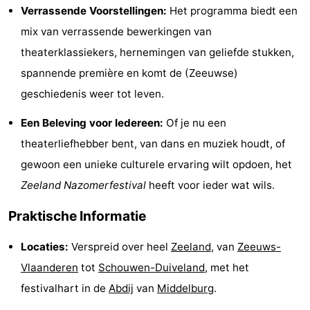
Verrassende Voorstellingen:
Het programma biedt een
’t
Last
mix van verrassende bewerkingen van
Hof
minutes
Strand
theaterklassiekers, hernemingen van geliefde stukken,
spannende première en komt de (Zeeuwse)
van
Zien
geschiedenis weer tot leven.
Haamstede
&
Bezienswaardigheden
Een Beleving voor Iedereen:
Of je nu een
theaterliefhebber bent, van dans en muziek houdt, of
doen
-
gewoon een unieke culturele ervaring wilt opdoen, het
Musea
-
Zeeland Nazomerfestival
heeft voor ieder wat wils.
Monumenten
-
Praktische Informatie
Kerken
-
Locaties:
Verspreid over heel
Zeeland
, van
Zeeuws-
Vlaanderen
tot
Schouwen-Duiveland
, met het
Molens
-
festivalhart in de
Abdij
van
Middelburg
.
Uitkijkpunten
Attracties