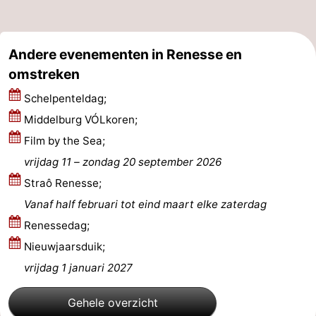
Holland
-
Andere evenementen in Renesse en
Leiden
Bollenstreek
omstreken
-
Schelpenteldag;
Middelburg VÓLkoren;
Natuur
-
Film by the Sea;
Hollands
Noordwijk
-
vrijdag 11
–
zondag 20 september 2026
Straô Renesse;
Duin
Katwijk
-
Vanaf half februari tot eind maart elke zaterdag
Scheveningen
-
Renessedag;
Nieuwjaarsduik;
Den
-
vrijdag 1 januari 2027
Haag
Rotterdam
-
Gehele overzicht
Rockanje
Zeeland