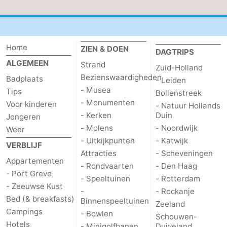
Schouwen
Natuur
-
Oranjezon
Oostkapelle
-
Home
ZIEN & DOEN
DAGTRIPS
ALGEMEEN
Strand
Natuur
-
Zuid-Holland
Bezienswaardigheden
Badplaats
- Leiden
de
Domburg
-
- Musea
Tips
Bollenstreek
- Monumenten
Voor kinderen
- Natuur Hollands
Mantelingen
Zoutelande
-
- Kerken
Duin
Jongeren
- Molens
- Noordwijk
Weer
Vlissingen
-
- Uitkijkpunten
- Katwijk
VERBLIJF
Attracties
- Scheveningen
Middelburg
Weer
Appartementen
- Rondvaarten
- Den Haag
- Port Greve
- Speeltuinen
- Rotterdam
Contact
- Zeeuwse Kust
-
- Rockanje
Bed (& breakfasts)
Binnenspeeltuinen
Zeeland
Campings
- Bowlen
Schouwen-
Hotels
- Minigolfbanen
Duiveland