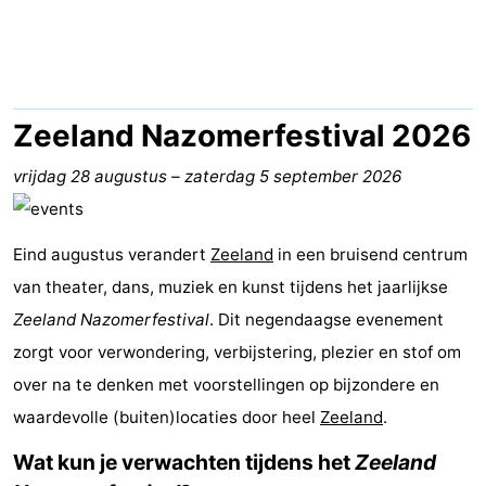
breakfasts)
Hotels
Vakantiehuizen
-
Zeeland Nazomerfestival 2026
Buitenheem
-
vrijdag 28 augustus
–
zaterdag 5 september 2026
De
-
Eind augustus verandert
Zeeland
in een bruisend centrum
Oase
Duinoord
-
van theater, dans, muziek en kunst tijdens het jaarlijkse
Zeeland Nazomerfestival
Ginsterveld
-
. Dit negendaagse evenement
zorgt voor verwondering, verbijstering, plezier en stof om
Julianahoeve
-
over na te denken met voorstellingen op bijzondere en
waardevolle (buiten)locaties door heel
Livingstone
-
Zeeland
.
Wat kun je verwachten tijdens het
Zeeland
Port
-