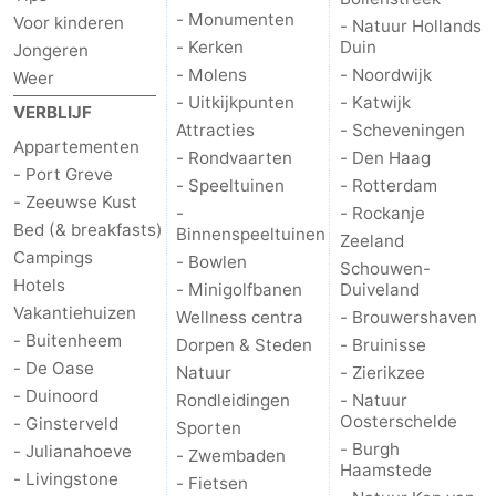
- Monumenten
Voor kinderen
- Natuur Hollands
Praktisch
- Kerken
Duin
Jongeren
- Molens
- Noordwijk
Weer
Jongeren
- Uitkijkpunten
- Katwijk
VERBLIJF
Attracties
- Scheveningen
Forum
Appartementen
- Rondvaarten
- Den Haag
- Port Greve
- Speeltuinen
- Rotterdam
Route
- Zeeuwse Kust
-
- Rockanje
Bed (& breakfasts)
Binnenspeeltuinen
-
Zeeland
Campings
- Bowlen
Schouwen-
Hotels
Parkeren
Reisboekenwinkel
- Minigolfbanen
Duiveland
Vakantiehuizen
Wellness centra
- Brouwershaven
Nieuws
- Buitenheem
Dorpen & Steden
- Bruinisse
- De Oase
Natuur
- Zierikzee
Medische
- Duinoord
Rondleidingen
- Natuur
Oosterschelde
- Ginsterveld
Sporten
adressen
Regio
- Burgh
- Julianahoeve
- Zwembaden
Haamstede
- Livingstone
- Fietsen
Zuid-