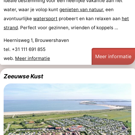
ideale bestemming voor een heerlijke vakantie aan het
Greve
Port
-
water, waar je volop kunt
genieten van natuur
, een
avontuurlijke
watersport
probeert en kan relaxen aan
het
Zélande
Resort
-
strand
. Perfect voor gezinnen, vrienden of koppels ...
Haamstede
Résidence
-
Heernisweg 1, Brouwershaven
't
Schouwen
-
tel. +31 111 691 855
Meer informatie
web.
Meer informatie
Hof
Schouwse
-
Zeeuwse Kust
van
Valleien
Soeten
-
Haamstede
Haert
Wijde
-
Blick
Zeeland
-
Village
Zeeuwse
-
Kust
Zonnedorp
-