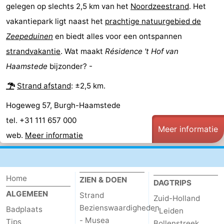
gelegen op slechts 2,5 km van het
Noordzeestrand
. Het
-
vakantiepark ligt naast het
prachtige natuurgebied de
Zeepeduinen
en biedt alles voor een ontspannen
Zwembaden
-
strandvakantie
. Wat maakt
Résidence 't Hof van
Fietsen
-
Haamstede
bijzonder? -
Wandelen
-
Strand afstand
: ±2,5 km.
Hogeweg 57, Burgh-Haamstede
Paardrijden
-
tel. +31 111 657 000
Meer informatie
Golfbanen
-
web.
Meer informatie
Surfen
-
Duiken
Eten
Home
ZIEN & DOEN
DAGTRIPS
ALGEMEEN
Strand
en
Zeehonden
Zuid-Holland
Bezienswaardigheden
Badplaats
- Leiden
drinken
Evenementen
- Musea
Tips
Bollenstreek