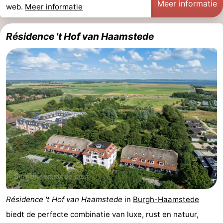
Meer informatie
web.
Meer informatie
-
Résidence 't Hof van Haamstede
Rondvaarten
-
Speeltuinen
-
Binnenspeeltuinen
-
Bowlen
-
Minigolfbanen
Wellness
centra
Dorpen
&
Natuur
Steden
Rondleidingen
Résidence 't Hof van Haamstede
in
Burgh-Haamstede
biedt de perfecte combinatie van luxe, rust en natuur,
Sporten