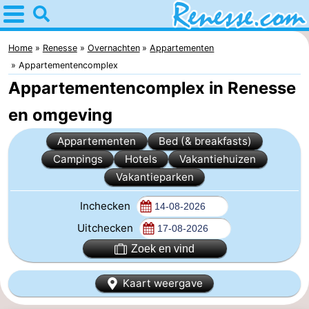
Home
Renesse
Home
Renesse
Overnachten
Appartementen
Appartementencomplex
Tips
Appartementencomplex in Renesse
Voor
en omgeving
kinderen
Overnachten
Appartementen
Bed (& breakfasts)
Campings
Hotels
Vakantiehuizen
Appartementen
Vakantieparken
-
Inchecken
Uitchecken
Port
-
Zoek en vind
Greve
Zeeuwse
Bed
Kaart weergave
Kust
(&
Campings