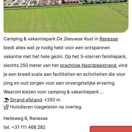
’t
Last
Hof
minutes
Strand
van
Zien
Camping & vakantiepark
De Zeeuwse Kust
in
Renesse
biedt alles wat je nodig hebt voor een ontspannen
Haamstede
&
Bezienswaardigheden
vakantie met het hele gezin. Op het 5-sterren familiepark,
doen
-
slechts 250 meter van het
prachtige Noordzeestrand
, vind
je een breed scala aan faciliteiten en activiteiten die voor
Musea
-
jong en oud zorgen voor een onvergetelijke ervaring.
Monumenten
-
Waarom kiezen voor camping & vakantiepark ...
Strand afstand
: ±250 m.
Kerken
-
Huisdieren toegelaten na overleg.
Molens
-
Helleweg 8, Renesse
tel. +31 111 468 282
Uitkijkpunten
Attracties