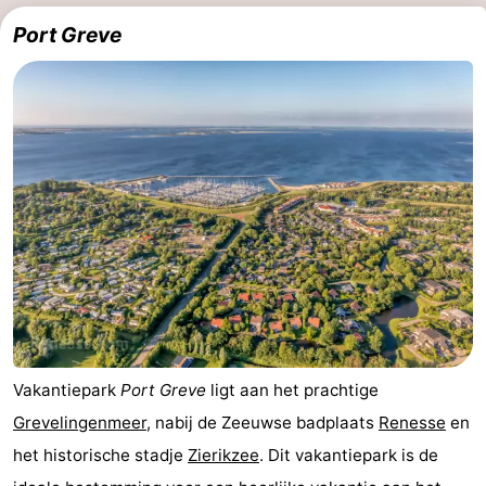
breakfasts)
Hotels
Port Greve
Vakantiehuizen
-
Buitenheem
-
De
-
Oase
Duinoord
-
Ginsterveld
-
Julianahoeve
-
Vakantiepark
Port Greve
ligt aan het prachtige
Livingstone
-
Grevelingenmeer
, nabij de Zeeuwse badplaats
Renesse
en
het historische stadje
Zierikzee
. Dit vakantiepark is de
Port
-