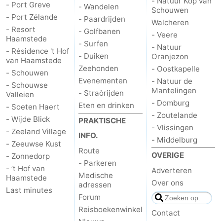
- Natuur Kop van
- Port Greve
- Wandelen
Schouwen
- Port Zélande
Holland
-
- Paardrijden
Walcheren
- Resort
- Golfbanen
- Veere
Haamstede
Leiden
Bollenstreek
- Surfen
- Natuur
- Résidence 't Hof
- Duiken
Oranjezon
van Haamstede
-
Zeehonden
- Oostkapelle
- Schouwen
Evenementen
- Natuur de
Natuur
-
- Schouwse
Mantelingen
- Straôrijden
Valleien
- Domburg
Eten en drinken
- Soeten Haert
Hollands
Noordwijk
-
- Zoutelande
- Wijde Blick
PRAKTISCHE
- Vlissingen
Duin
Katwijk
-
- Zeeland Village
INFO.
- Middelburg
- Zeeuwse Kust
Route
Scheveningen
-
OVERIGE
- Zonnedorp
- Parkeren
- ’t Hof van
Adverteren
Den
-
Medische
Haamstede
Over ons
adressen
Last minutes
Haag
Rotterdam
-
Forum
Reisboekenwinkel
Contact
Rockanje
Zeeland