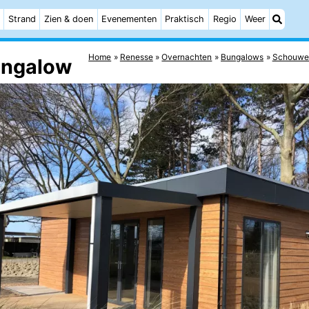
Strand
Zien & doen
Evenementen
Praktisch
Regio
Weer
Home
Renesse
Overnachten
Bungalows
Schouwe
ungalow