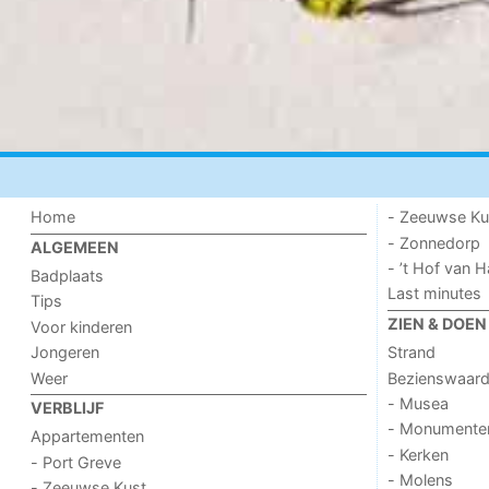
Home
- Zeeuwse Ku
- Zonnedorp
ALGEMEEN
- ’t Hof van
Badplaats
Last minutes
Tips
ZIEN & DOEN
Voor kinderen
Jongeren
Strand
Weer
Bezienswaar
- Musea
VERBLIJF
- Monumente
Appartementen
- Kerken
- Port Greve
- Molens
- Zeeuwse Kust