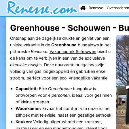
Renesse
Overnachten
Greenhouse - Schouwen - B
Ontsnap aan de dagelijkse drukte en geniet van een
unieke vakantie in de
Greenhouse
bungalows in het
pittoreske
Renesse
.
Vakantiepark Schouwen
biedt u
de kans om te verblijven in een van de exclusieve
circulaire huisjes
. Deze duurzame bungalows zijn
volledig van gas losgekoppeld en gebruiken enkel
stroom, perfect voor een eco-vriendelijke vakantie.
Capaciteit:
Elke
Greenhouse
bungalow is
ontworpen voor
4 personen
, ideaal voor gezinnen
of kleine groepen.
Woonkamer:
Ervaar het comfort van onze ruime
zithoek met televisie, naast een gezellige eethoek.
Keuken:
Volledig uitgerust met een koelkast,
vaatwasser en een magnetronoven, ideaal voor