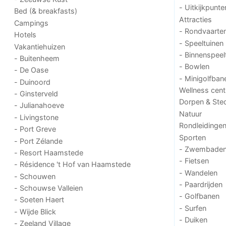
- Uitkijkpunte
Bed (& breakfasts)
Attracties
Campings
- Rondvaarte
Hotels
- Speeltuinen
Vakantiehuizen
- Binnenspeel
- Buitenheem
- Bowlen
- De Oase
- Minigolfban
- Duinoord
Wellness cent
- Ginsterveld
Dorpen & Ste
- Julianahoeve
Natuur
- Livingstone
Rondleidinge
- Port Greve
Sporten
- Port Zélande
- Zwembade
- Resort Haamstede
- Fietsen
- Résidence 't Hof van Haamstede
- Wandelen
- Schouwen
- Paardrijden
- Schouwse Valleien
- Golfbanen
- Soeten Haert
- Surfen
- Wijde Blick
- Duiken
- Zeeland Village