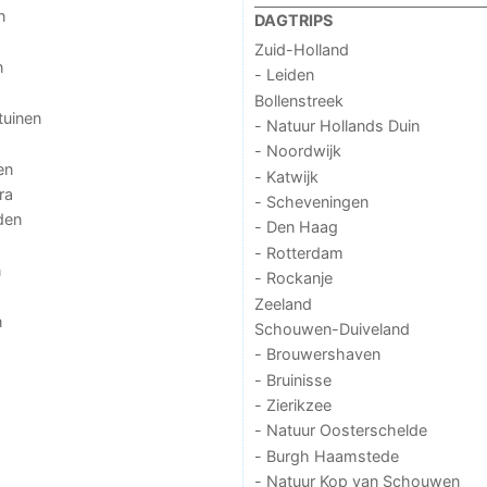
n
DAGTRIPS
Zuid-Holland
n
- Leiden
Bollenstreek
tuinen
- Natuur Hollands Duin
- Noordwijk
en
- Katwijk
ra
- Scheveningen
den
- Den Haag
- Rotterdam
n
- Rockanje
Zeeland
n
Schouwen-Duiveland
- Brouwershaven
- Bruinisse
- Zierikzee
- Natuur Oosterschelde
- Burgh Haamstede
- Natuur Kop van Schouwen