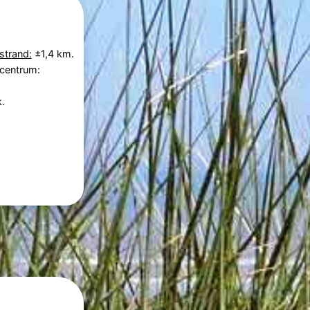
strand:
±1,4 km.
 centrum:
.