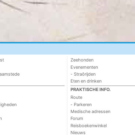
st
Zeehonden
Evenementen
 Haamstede
- Straôrijden
Eten en drinken
PRAKTISCHE INFO.
Route
digheden
- Parkeren
Medische adressen
n
Forum
Reisboekenwinkel
Nieuws