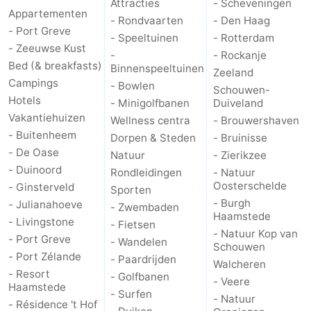
Attracties
- Scheveningen
Appartementen
- Rondvaarten
- Den Haag
Schouwen-
- Port Greve
- Speeltuinen
- Rotterdam
- Zeeuwse Kust
-
- Rockanje
Duiveland
-
Bed (& breakfasts)
Binnenspeeltuinen
Zeeland
Campings
- Bowlen
Brouwershaven
-
Schouwen-
Hotels
- Minigolfbanen
Duiveland
Vakantiehuizen
Bruinisse
-
Wellness centra
- Brouwershaven
- Buitenheem
Dorpen & Steden
- Bruinisse
Zierikzee
-
- De Oase
Natuur
- Zierikzee
- Duinoord
Rondleidingen
- Natuur
Natuur
-
Oosterschelde
- Ginsterveld
Sporten
- Burgh
- Julianahoeve
- Zwembaden
Oosterschelde
Burgh
-
Haamstede
- Livingstone
- Fietsen
- Natuur Kop van
- Port Greve
- Wandelen
Haamstede
Natuur
Walcheren
Schouwen
- Port Zélande
- Paardrijden
Walcheren
- Resort
Kop
-
- Golfbanen
- Veere
Haamstede
- Surfen
- Natuur
- Résidence 't Hof
van
Veere
-