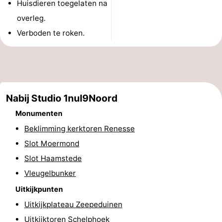
Huisdieren toegelaten na
Greve
Port
-
overleg.
Verboden te roken.
Zélande
Resort
-
Haamstede
Résidence
-
't
Schouwen
-
Nabij Studio 1nul9Noord
Hof
Schouwse
-
Monumenten
van
Valleien
Soeten
-
Beklimming kerktoren Renesse
Slot Moermond
Haamstede
Haert
Wijde
-
Slot Haamstede
Blick
Zeeland
-
Vleugelbunker
Uitkijkpunten
Village
Zeeuwse
-
Uitkijkplateau Zeepeduinen
Kust
Zonnedorp
-
Uitkijktoren Schelphoek