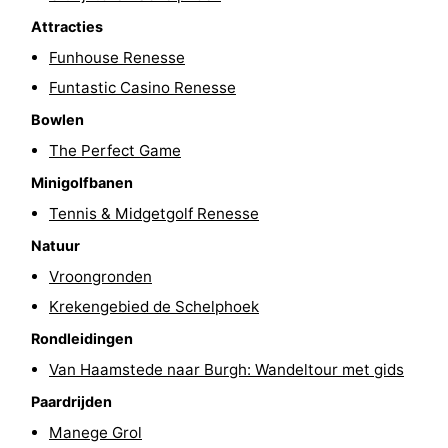
Attracties
’t
Last
Funhouse Renesse
Hof
minutes
Strand
Funtastic Casino Renesse
van
Zien
Bowlen
The Perfect Game
Haamstede
&
Bezienswaardigheden
Minigolfbanen
doen
-
Tennis & Midgetgolf Renesse
Natuur
Musea
-
Vroongronden
Monumenten
-
Krekengebied de Schelphoek
Rondleidingen
Kerken
-
Van Haamstede naar Burgh: Wandeltour met gids
Molens
-
Paardrijden
Manege Grol
Uitkijkpunten
Attracties