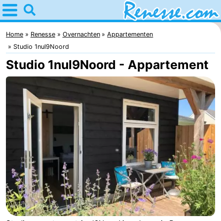
Home
Renesse
Home
Renesse
Overnachten
Appartementen
Studio 1nul9Noord
Tips
Studio 1nul9Noord - Appartement
Voor
kinderen
Overnachten
Appartementen
-
Port
-
Greve
Zeeuwse
Bed
Kust
(&
Campings