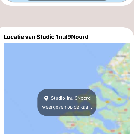
-
Zwembaden
-
Locatie van Studio 1nul9Noord
Fietsen
-
Wandelen
-
Paardrijden
-
Golfbanen
-
Surfen
-
Studio 1nul9Noord
Duiken
Eten
weergeven op de kaart
en
Zeehonden
drinken
Evenementen