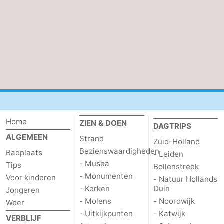
Holland
-
Leiden
Bollenstreek
-
Natuur
-
Hollands
Noordwijk
-
Home
ZIEN & DOEN
DAGTRIPS
Duin
Katwijk
-
ALGEMEEN
Strand
Zuid-Holland
Bezienswaardigheden
Badplaats
Scheveningen
-
- Leiden
- Musea
Tips
Bollenstreek
Den
-
- Monumenten
Voor kinderen
- Natuur Hollands
- Kerken
Duin
Jongeren
Haag
Rotterdam
-
- Molens
- Noordwijk
Weer
- Uitkijkpunten
- Katwijk
VERBLIJF
Rockanje
Zeeland