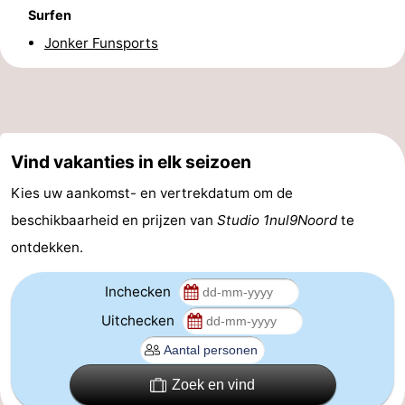
Surfen
-
Jonker Funsports
Rondvaarten
-
Speeltuinen
-
Binnenspeeltuinen
-
Vind vakanties in elk seizoen
Bowlen
-
Kies uw aankomst- en vertrekdatum om de
beschikbaarheid en prijzen van
Studio 1nul9Noord
te
Minigolfbanen
Wellness
ontdekken.
centra
Dorpen
Inchecken
&
Natuur
Uitchecken
Steden
Rondleidingen
Zoek en vind
Sporten