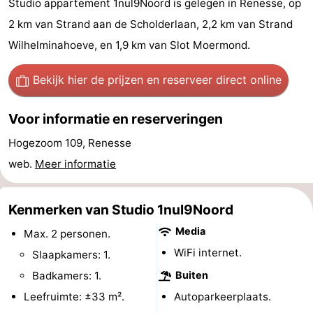
Studio appartement 1nul9Noord is gelegen in Renesse, op
breakfasts)
Hotels
2 km van Strand aan de Scholderlaan, 2,2 km van Strand
Wilhelminahoeve, en 1,9 km van Slot Moermond.
Vakantiehuizen
Bekijk hier de prijzen
en reserveer direct online
-
Buitenheem
-
Voor informatie en reserveringen
Hogezoom 109, Renesse
De
-
web.
Meer informatie
Oase
Duinoord
-
Ginsterveld
-
Kenmerken van Studio 1nul9Noord
Media
Max. 2 personen.
Julianahoeve
-
WiFi internet.
Slaapkamers: 1.
Livingstone
-
Badkamers: 1.
Buiten
Leefruimte: ±33 m².
Autoparkeerplaats.
Port
-