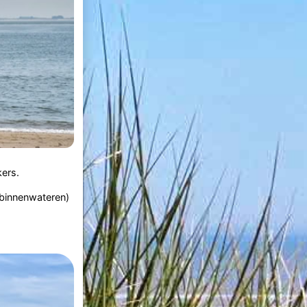
kers.
 binnenwateren)