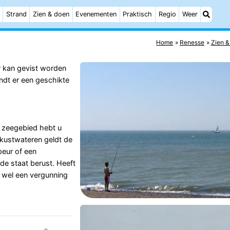
Strand
Zien & doen
Evenementen
Praktisch
Regio
Weer
Home
Renesse
Zien &
r kan gevist worden
indt er een geschikte
et zeegebied hebt u
 kustwateren geldt de
peur of een
j de staat berust. Heeft
g wel een vergunning