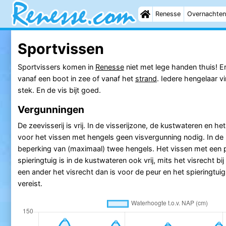
Renesse
Overnachten
Sportvissen
Sportvissers komen in
Renesse
niet met lege handen thuis! E
vanaf een boot in zee of vanaf het
strand
. Iedere hengelaar v
stek. En de vis bijt goed.
Vergunningen
De zeevisserij is vrij. In de visserijzone, de kustwateren en h
voor het vissen met hengels geen visvergunning nodig. In de
beperking van (maximaal) twee hengels. Het vissen met een 
spieringtuig is in de kustwateren ook vrij, mits het visrecht bi
een ander het visrecht dan is voor de peur en het spieringtui
vereist.