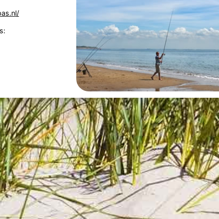
as.nl/
s: