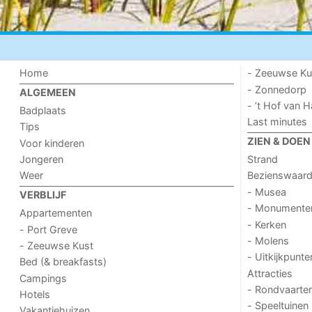
Home
- Zeeuwse Ku
- Zonnedorp
ALGEMEEN
- ’t Hof van
Badplaats
Last minutes
Tips
ZIEN & DOEN
Voor kinderen
Jongeren
Strand
Weer
Bezienswaar
- Musea
VERBLIJF
- Monumente
Appartementen
- Kerken
- Port Greve
- Molens
- Zeeuwse Kust
- Uitkijkpunte
Bed (& breakfasts)
Attracties
Campings
- Rondvaarte
Hotels
- Speeltuinen
Vakantiehuizen