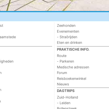
st
Zeehonden
Evenementen
 Haamstede
- Straôrijden
Eten en drinken
PRAKTISCHE INFO.
Route
digheden
- Parkeren
Medische adressen
n
Forum
Reisboekenwinkel
Nieuws
n
DAGTRIPS
Zuid-Holland
n
- Leiden
Bollenstreek