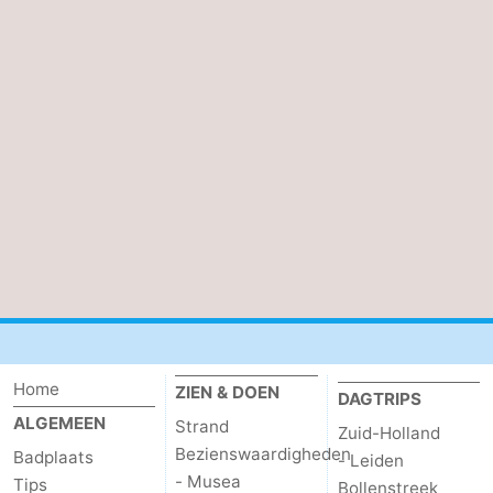
Home
ZIEN & DOEN
DAGTRIPS
ALGEMEEN
Strand
Zuid-Holland
Bezienswaardigheden
Badplaats
- Leiden
- Musea
Tips
Bollenstreek