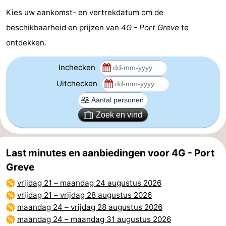
Kies uw aankomst- en vertrekdatum om de
Holland
-
beschikbaarheid en prijzen van
4G - Port Greve
te
Leiden
Bollenstreek
ontdekken.
-
Inchecken
Uitchecken
Natuur
-
Hollands
Noordwijk
-
Zoek en vind
Duin
Katwijk
-
Last minutes en aanbiedingen voor 4G - Port
Scheveningen
-
Greve
Den
-
vrijdag 21
–
maandag 24 augustus 2026
vrijdag 21
–
vrijdag 28 augustus 2026
Haag
Rotterdam
-
maandag 24
–
vrijdag 28 augustus 2026
maandag 24
–
maandag 31 augustus 2026
Rockanje
Zeeland