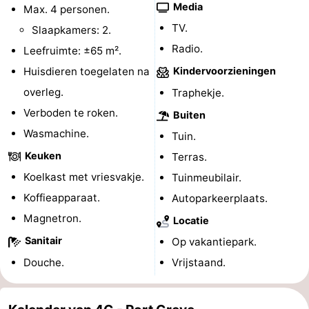
Media
Max. 4 personen.
-
TV.
Slaapkamers: 2.
Radio.
Leefruimte: ±65 m².
Zwembaden
-
Huisdieren toegelaten na
Kindervoorzieningen
Fietsen
-
overleg.
Traphekje.
Verboden te roken.
Buiten
Wandelen
-
Wasmachine.
Tuin.
Paardrijden
-
Keuken
Terras.
Koelkast met vriesvakje.
Tuinmeubilair.
Golfbanen
-
Koffieapparaat.
Autoparkeerplaats.
Surfen
-
Magnetron.
Locatie
Duiken
Eten
Sanitair
Op vakantiepark.
Douche.
Vrijstaand.
en
Zeehonden
drinken
Evenementen