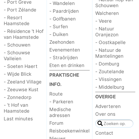
- Port Greve
- Wandelen
Schouwen
- Port Zélande
- Paardrijden
Walcheren
- Resort
- Golfbanen
- Veere
Haamstede
- Surfen
- Natuur
- Résidence 't Hof
- Duiken
Oranjezon
van Haamstede
Zeehonden
- Oostkapelle
- Schouwen
Evenementen
- Natuur de
- Schouwse
Mantelingen
- Straôrijden
Valleien
- Domburg
Eten en drinken
- Soeten Haert
- Zoutelande
- Wijde Blick
PRAKTISCHE
- Vlissingen
- Zeeland Village
INFO.
- Middelburg
- Zeeuwse Kust
Route
OVERIGE
- Zonnedorp
- Parkeren
- ’t Hof van
Adverteren
Medische
Haamstede
Over ons
adressen
Last minutes
Forum
Reisboekenwinkel
Contact
Nieuws