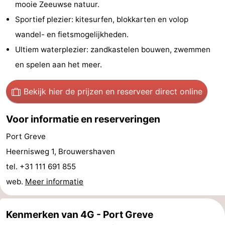
mooie Zeeuwse natuur.
-
Sportief plezier: kitesurfen, blokkarten en volop
wandel- en fietsmogelijkheden.
Rondvaarten
-
Ultiem waterplezier: zandkastelen bouwen, zwemmen
Speeltuinen
-
en spelen aan het meer.
Binnenspeeltuinen
-
Bekijk hier de prijzen
en reserveer direct online
Bowlen
-
Voor informatie en reserveringen
Minigolfbanen
Wellness
Port Greve
centra
Dorpen
Heernisweg 1, Brouwershaven
tel. +31 111 691 855
&
Natuur
web.
Meer informatie
Steden
Rondleidingen
Kenmerken van 4G - Port Greve
Sporten