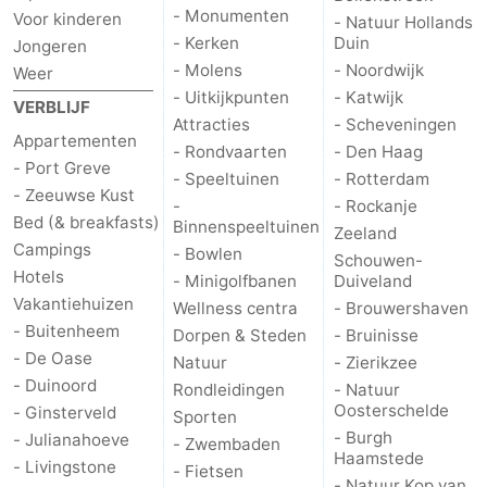
- Monumenten
Voor kinderen
- Natuur Hollands
- Kerken
Duin
Jongeren
- Molens
- Noordwijk
Weer
- Uitkijkpunten
- Katwijk
VERBLIJF
Attracties
- Scheveningen
Appartementen
- Rondvaarten
- Den Haag
- Port Greve
- Speeltuinen
- Rotterdam
- Zeeuwse Kust
-
- Rockanje
Bed (& breakfasts)
Binnenspeeltuinen
Zeeland
Campings
- Bowlen
Schouwen-
Hotels
- Minigolfbanen
Duiveland
Vakantiehuizen
Wellness centra
- Brouwershaven
- Buitenheem
Dorpen & Steden
- Bruinisse
- De Oase
Natuur
- Zierikzee
- Duinoord
Rondleidingen
- Natuur
Oosterschelde
- Ginsterveld
Sporten
- Burgh
- Julianahoeve
- Zwembaden
Haamstede
- Livingstone
- Fietsen
- Natuur Kop van