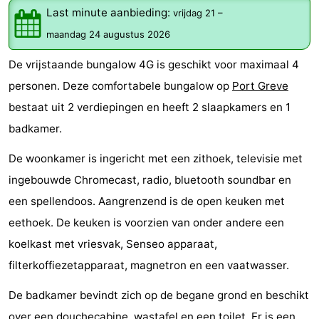
Last minute aanbieding:
vrijdag 21
–
breakfasts)
Hotels
maandag 24 augustus 2026
Vakantiehuizen
De vrijstaande bungalow 4G is geschikt voor maximaal 4
-
personen. Deze comfortabele bungalow op
Port Greve
bestaat uit 2 verdiepingen en heeft 2 slaapkamers en 1
Buitenheem
-
badkamer.
De
-
De woonkamer is ingericht met een zithoek, televisie met
Oase
Duinoord
-
ingebouwde Chromecast, radio, bluetooth soundbar en
een spellendoos. Aangrenzend is de open keuken met
Ginsterveld
-
eethoek. De keuken is voorzien van onder andere een
Julianahoeve
-
koelkast met vriesvak, Senseo apparaat,
filterkoffiezetapparaat, magnetron en een vaatwasser.
Livingstone
-
De badkamer bevindt zich op de begane grond en beschikt
Port
-
over een douchecabine, wastafel en een toilet. Er is een