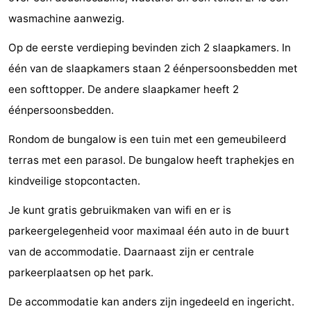
Greve
Port
-
wasmachine aanwezig.
Op de eerste verdieping bevinden zich 2 slaapkamers. In
Zélande
Resort
-
één van de slaapkamers staan 2 éénpersoonsbedden met
Haamstede
Résidence
-
een softtopper. De andere slaapkamer heeft 2
éénpersoonsbedden.
't
Schouwen
-
Rondom de bungalow is een tuin met een gemeubileerd
Hof
Schouwse
-
terras met een parasol. De bungalow heeft traphekjes en
van
Valleien
Soeten
-
kindveilige stopcontacten.
Haamstede
Haert
Wijde
-
Je kunt gratis gebruikmaken van wifi en er is
parkeergelegenheid voor maximaal één auto in de buurt
Blick
Zeeland
-
van de accommodatie. Daarnaast zijn er centrale
Village
Zeeuwse
-
parkeerplaatsen op het park.
Kust
Zonnedorp
-
De accommodatie kan anders zijn ingedeeld en ingericht.