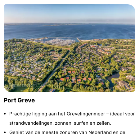
’t
Last
Hof
minutes
Strand
van
Zien
Haamstede
&
Bezienswaardigheden
doen
-
Musea
-
Monumenten
-
Port Greve
Kerken
-
Prachtige ligging aan het
Grevelingenmeer
– ideaal voor
Molens
-
strandwandelingen, zonnen, surfen en zeilen.
Geniet van de meeste zonuren van Nederland en de
Uitkijkpunten
Attracties