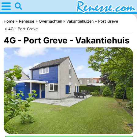
Home
Renesse
Home
Renesse
Overnachten
Vakantiehuizen
Port Greve
4G - Port Greve
Tips
4G - Port Greve - Vakantiehuis
Voor
kinderen
Overnachten
Appartementen
-
Port
-
Greve
Zeeuwse
Bed
Kust
(&
Campings