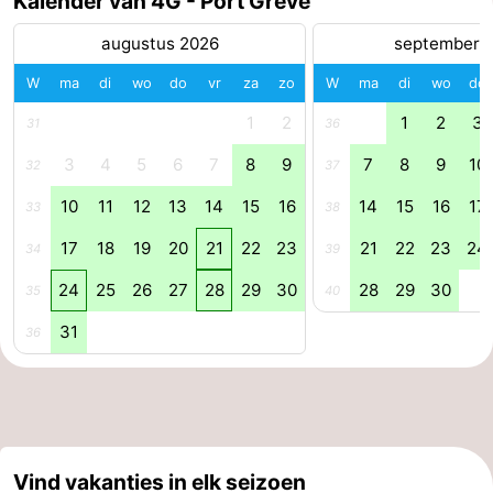
Kalender van 4G - Port Greve
Praktisch
augustus 2026
september 
W
ma
di
wo
do
vr
za
zo
W
ma
di
wo
do
Jongeren
1
2
1
2
3
31
36
Forum
3
4
5
6
7
8
9
7
8
9
10
32
37
Route
10
11
12
13
14
15
16
14
15
16
17
33
38
-
17
18
19
20
21
22
23
21
22
23
24
34
39
Parkeren
Reisboekenwinkel
24
25
26
27
28
29
30
28
29
30
35
40
31
Nieuws
36
Medische
adressen
Regio
Vind vakanties in elk seizoen
Zuid-