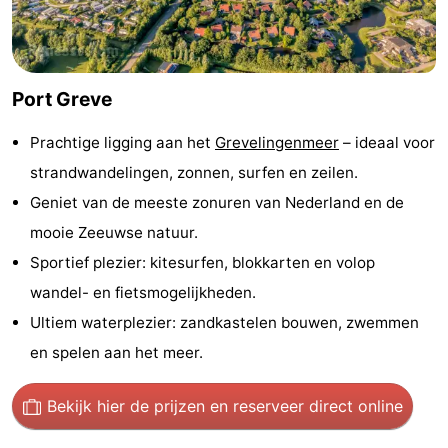
Greve
Port
-
Zélande
Resort
-
Port Greve
Haamstede
Résidence
-
Prachtige ligging aan het
Grevelingenmeer
– ideaal voor
't
Schouwen
-
strandwandelingen, zonnen, surfen en zeilen.
Geniet van de meeste zonuren van Nederland en de
Hof
Schouwse
-
mooie Zeeuwse natuur.
van
Valleien
Soeten
-
Sportief plezier: kitesurfen, blokkarten en volop
wandel- en fietsmogelijkheden.
Haamstede
Haert
Wijde
-
Ultiem waterplezier: zandkastelen bouwen, zwemmen
Blick
Zeeland
-
en spelen aan het meer.
Village
Zeeuwse
-
Bekijk hier de prijzen
en reserveer direct online
Kust
Zonnedorp
-