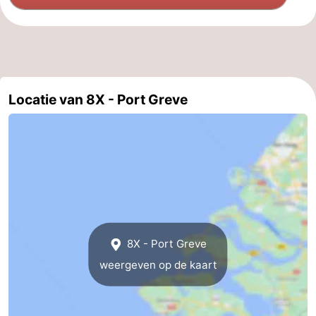
Holland
-
Leiden
Bollenstreek
-
Locatie van 8X - Port Greve
Natuur
-
Hollands
Noordwijk
-
Duin
Katwijk
-
Scheveningen
-
8X - Port Greve
Den
-
weergeven op de kaart
Haag
Rotterdam
-
Rockanje
Zeeland