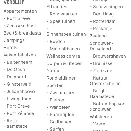
VERBLIJF
Attracties
- Scheveningen
Appartementen
- Rondvaarten
- Den Haag
- Port Greve
- Speeltuinen
- Rotterdam
- Zeeuwse Kust
-
- Rockanje
Bed (& breakfasts)
Binnenspeeltuinen
Zeeland
Campings
- Bowlen
Schouwen-
Hotels
- Minigolfbanen
Duiveland
Vakantiehuizen
Wellness centra
- Brouwershaven
- Buitenheem
Dorpen & Steden
- Bruinisse
- De Oase
Natuur
- Zierikzee
- Duinoord
Rondleidingen
- Natuur
Oosterschelde
- Ginsterveld
Sporten
- Burgh
- Julianahoeve
- Zwembaden
Haamstede
- Livingstone
- Fietsen
- Natuur Kop van
- Port Greve
- Wandelen
Schouwen
- Port Zélande
- Paardrijden
Walcheren
- Resort
- Golfbanen
- Veere
Haamstede
- Surfen