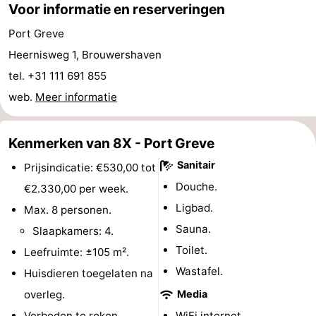
Voor informatie en reserveringen
’t
Last
Port Greve
Hof
minutes
Strand
Heernisweg 1, Brouwershaven
tel. +31 111 691 855
van
Zien
web.
Meer informatie
Haamstede
&
Bezienswaardigheden
Kenmerken van 8X - Port Greve
doen
-
Sanitair
Prijsindicatie: €530,00 tot
Musea
-
Douche.
€2.330,00 per week.
Ligbad.
Max. 8 personen.
Monumenten
-
Sauna.
Slaapkamers: 4.
Kerken
-
Toilet.
Leefruimte: ±105 m².
Wastafel.
Huisdieren toegelaten na
Molens
-
overleg.
Media
Uitkijkpunten
Attracties
Verboden te roken.
WiFi internet.