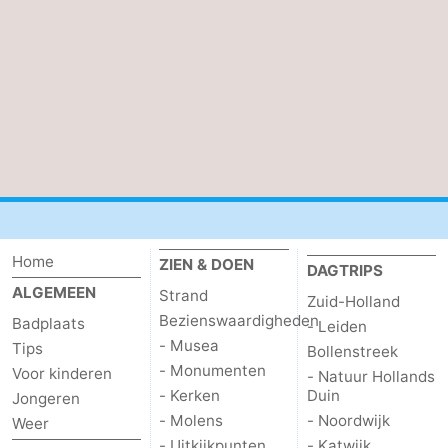
Schouwen
Natuur
-
Oranjezon
Oostkapelle
-
Natuur
-
de
Domburg
-
Mantelingen
Zoutelande
-
Home
ZIEN & DOEN
Vlissingen
-
DAGTRIPS
ALGEMEEN
Strand
Zuid-Holland
Middelburg
Weer
Bezienswaardigheden
Badplaats
- Leiden
- Musea
Tips
Bollenstreek
Contact
- Monumenten
Voor kinderen
- Natuur Hollands
- Kerken
Duin
Jongeren
- Molens
- Noordwijk
Weer
- Uitkijkpunten
- Katwijk