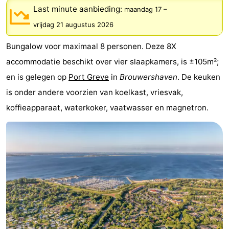
Last minute aanbieding:
maandag 17
–
breakfasts)
Hotels
vrijdag 21 augustus 2026
Vakantiehuizen
Bungalow voor maximaal 8 personen. Deze 8X
-
accommodatie beschikt over vier slaapkamers, is ±105m²;
en is gelegen op
Port Greve
in
Brouwershaven
. De keuken
Buitenheem
-
is onder andere voorzien van koelkast, vriesvak,
De
-
koffieapparaat, waterkoker, vaatwasser en magnetron.
Oase
Duinoord
-
Ginsterveld
-
Julianahoeve
-
Livingstone
-
Port
-