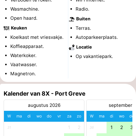
Wasmachine.
Radio.
-
Open haard.
Buiten
Rondvaarten
-
Keuken
Terras.
Speeltuinen
-
Koelkast met vriesvakje.
Autoparkeerplaats.
Koffieapparaat.
Locatie
Binnenspeeltuinen
-
Waterkoker.
Op vakantiepark.
Bowlen
-
Vaatwasser.
Magnetron.
Minigolfbanen
Wellness
centra
Dorpen
Kalender van 8X - Port Greve
&
Natuur
augustus 2026
september 
W
ma
di
wo
do
vr
za
zo
W
ma
di
wo
do
Steden
Rondleidingen
1
2
1
2
3
31
36
Sporten