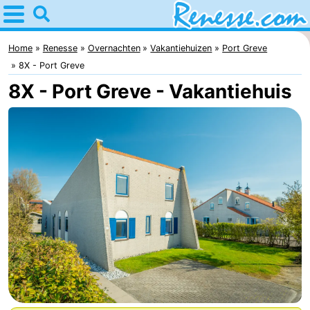
Home
Renesse
Home
Renesse
Overnachten
Vakantiehuizen
Port Greve
8X - Port Greve
Tips
8X - Port Greve - Vakantiehuis
Voor
kinderen
Overnachten
Appartementen
-
Port
-
Greve
Zeeuwse
Bed
Kust
(&
Campings