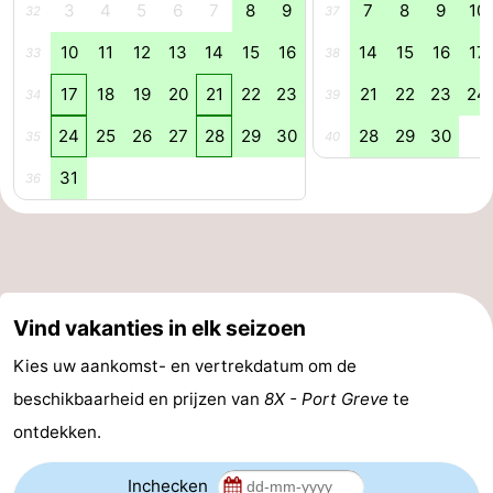
3
4
5
6
7
8
9
7
8
9
10
32
37
-
10
11
12
13
14
15
16
14
15
16
17
33
38
Zwembaden
-
17
18
19
20
21
22
23
21
22
23
24
34
39
Fietsen
-
24
25
26
27
28
29
30
28
29
30
35
40
31
36
Wandelen
-
Paardrijden
-
Golfbanen
-
Vind vakanties in elk seizoen
Surfen
-
Kies uw aankomst- en vertrekdatum om de
Duiken
Eten
beschikbaarheid en prijzen van
8X - Port Greve
te
en
Zeehonden
ontdekken.
drinken
Evenementen
Inchecken