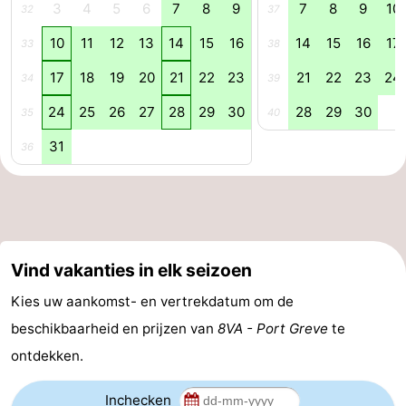
3
4
5
6
7
8
9
7
8
9
10
32
37
-
10
11
12
13
14
15
16
14
15
16
17
33
38
Zwembaden
-
17
18
19
20
21
22
23
21
22
23
24
34
39
Fietsen
-
24
25
26
27
28
29
30
28
29
30
35
40
31
36
Wandelen
-
Paardrijden
-
Golfbanen
-
Vind vakanties in elk seizoen
Surfen
-
Kies uw aankomst- en vertrekdatum om de
Duiken
Eten
beschikbaarheid en prijzen van
8VA - Port Greve
te
en
Zeehonden
ontdekken.
drinken
Evenementen
Inchecken