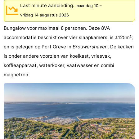
Last minute aanbieding:
maandag 10
–
breakfasts)
Hotels
vrijdag 14 augustus 2026
Vakantiehuizen
Bungalow voor maximaal 8 personen. Deze 8VA
-
accommodatie beschikt over vier slaapkamers, is ±125m²;
en is gelegen op
Port Greve
in
Brouwershaven
. De keuken
Buitenheem
-
is onder andere voorzien van koelkast, vriesvak,
De
-
koffieapparaat, waterkoker, vaatwasser en combi
magnetron.
Oase
Duinoord
-
Ginsterveld
-
Julianahoeve
-
Livingstone
-
Port
-