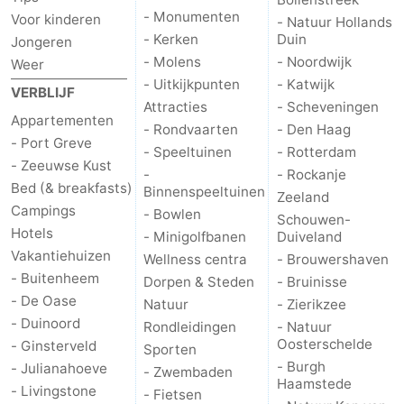
- Monumenten
Voor kinderen
- Natuur Hollands
- Kerken
Duin
Jongeren
- Molens
- Noordwijk
Weer
- Uitkijkpunten
- Katwijk
VERBLIJF
Attracties
- Scheveningen
Appartementen
- Rondvaarten
- Den Haag
- Port Greve
- Speeltuinen
- Rotterdam
- Zeeuwse Kust
-
- Rockanje
Bed (& breakfasts)
Binnenspeeltuinen
Zeeland
Campings
- Bowlen
Schouwen-
Hotels
- Minigolfbanen
Duiveland
Vakantiehuizen
Wellness centra
- Brouwershaven
- Buitenheem
Dorpen & Steden
- Bruinisse
- De Oase
Natuur
- Zierikzee
- Duinoord
Rondleidingen
- Natuur
Oosterschelde
- Ginsterveld
Sporten
- Burgh
- Julianahoeve
- Zwembaden
Haamstede
- Livingstone
- Fietsen