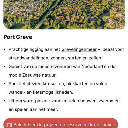
Greve
Port
-
Zélande
Resort
-
Haamstede
Résidence
-
Port Greve
't
Schouwen
-
Prachtige ligging aan het
Grevelingenmeer
– ideaal voor
strandwandelingen, zonnen, surfen en zeilen.
Hof
Schouwse
-
Geniet van de meeste zonuren van Nederland en de
van
Valleien
Soeten
-
mooie Zeeuwse natuur.
Sportief plezier: kitesurfen, blokkarten en volop
Haamstede
Haert
Wijde
-
wandel- en fietsmogelijkheden.
Blick
Zeeland
-
Ultiem waterplezier: zandkastelen bouwen, zwemmen
en spelen aan het meer.
Village
Zeeuwse
-
Kust
Zonnedorp
-
Bekijk hier de prijzen
en reserveer direct online