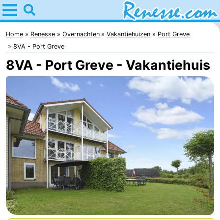
Home
Renesse
Home
Renesse
Overnachten
Vakantiehuizen
Port Greve
8VA - Port Greve
Tips
8VA - Port Greve - Vakantiehuis
Voor
kinderen
Overnachten
Appartementen
-
Port
-
Greve
Zeeuwse
Bed
Kust
(&
Campings