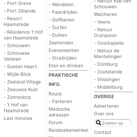
- Natuur Kop van
- Port Greve
- Wandelen
Schouwen
- Port Zélande
- Paardrijden
Walcheren
- Resort
- Golfbanen
- Veere
Haamstede
- Surfen
- Natuur
- Résidence 't Hof
- Duiken
Oranjezon
van Haamstede
Zeehonden
- Oostkapelle
- Schouwen
Evenementen
- Natuur de
- Schouwse
Mantelingen
- Straôrijden
Valleien
- Domburg
Eten en drinken
- Soeten Haert
- Zoutelande
- Wijde Blick
PRAKTISCHE
- Vlissingen
- Zeeland Village
INFO.
- Middelburg
- Zeeuwse Kust
Route
OVERIGE
- Zonnedorp
- Parkeren
- ’t Hof van
Adverteren
Medische
Haamstede
Over ons
adressen
Last minutes
Forum
Reisboekenwinkel
Contact