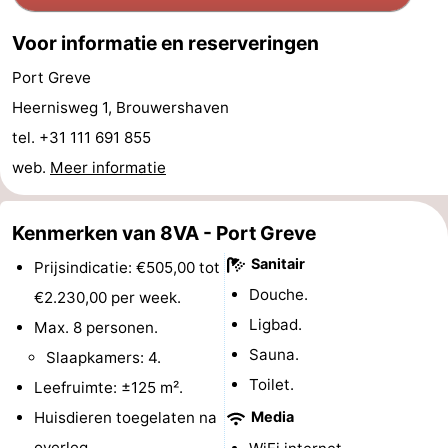
’t
Last
Voor informatie en reserveringen
Hof
minutes
Strand
Port Greve
Heernisweg 1, Brouwershaven
van
Zien
tel. +31 111 691 855
Haamstede
&
Bezienswaardigheden
web.
Meer informatie
doen
-
Kenmerken van 8VA - Port Greve
Musea
-
Sanitair
Prijsindicatie: €505,00 tot
Douche.
€2.230,00 per week.
Monumenten
-
Ligbad.
Max. 8 personen.
Kerken
-
Sauna.
Slaapkamers: 4.
Toilet.
Leefruimte: ±125 m².
Molens
-
Huisdieren toegelaten na
Media
Uitkijkpunten
Attracties
overleg.