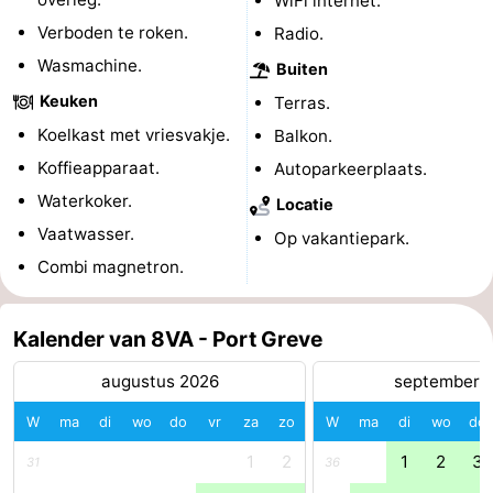
WiFi internet.
Verboden te roken.
Radio.
-
Wasmachine.
Buiten
Rondvaarten
-
Keuken
Terras.
Speeltuinen
-
Koelkast met vriesvakje.
Balkon.
Koffieapparaat.
Autoparkeerplaats.
Binnenspeeltuinen
-
Waterkoker.
Locatie
Bowlen
-
Vaatwasser.
Op vakantiepark.
Combi magnetron.
Minigolfbanen
Wellness
centra
Dorpen
Kalender van 8VA - Port Greve
&
Natuur
augustus 2026
september 
W
ma
di
wo
do
vr
za
zo
W
ma
di
wo
do
Steden
Rondleidingen
1
2
1
2
3
31
36
Sporten