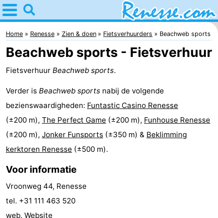
Home
Renesse
Home
Renesse
Zien & doen
Fietsverhuurders
Beachweb sports
Beachweb sports - Fietsverhuur
Tips
Fietsverhuur
Beachweb sports
.
Voor
Verder is
Beachweb sports
nabij de volgende
kinderen
Overnachten
bezienswaardigheden:
Funtastic Casino Renesse
(±200 m),
The Perfect Game
(±200 m),
Funhouse Renesse
Appartementen
(±200 m),
Jonker Funsports
(±350 m) &
Beklimming
-
kerktoren Renesse
(±500 m).
Port
-
Voor informatie
Vroonweg 44, Renesse
Greve
Zeeuwse
Bed
tel. +31 111 463 520
Kust
(&
Campings
web.
Website