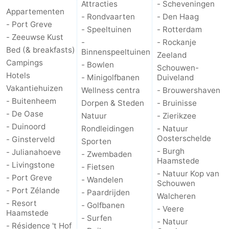
Attracties
- Scheveningen
Appartementen
-
- Rondvaarten
- Den Haag
- Port Greve
- Speeltuinen
- Rotterdam
- Zeeuwse Kust
Rondvaarten
-
-
- Rockanje
Bed (& breakfasts)
Binnenspeeltuinen
Zeeland
Speeltuinen
-
Campings
- Bowlen
Schouwen-
Hotels
- Minigolfbanen
Duiveland
Binnenspeeltuinen
-
Vakantiehuizen
Wellness centra
- Brouwershaven
- Buitenheem
Dorpen & Steden
- Bruinisse
Bowlen
-
- De Oase
Natuur
- Zierikzee
- Duinoord
Rondleidingen
- Natuur
Minigolfbanen
Wellness
Oosterschelde
- Ginsterveld
Sporten
- Burgh
- Julianahoeve
centra
Dorpen
- Zwembaden
Haamstede
- Livingstone
- Fietsen
- Natuur Kop van
&
Natuur
- Port Greve
- Wandelen
Schouwen
- Port Zélande
- Paardrijden
Walcheren
Steden
Rondleidingen
- Resort
- Golfbanen
- Veere
Haamstede
- Surfen
- Natuur
Sporten
- Résidence 't Hof