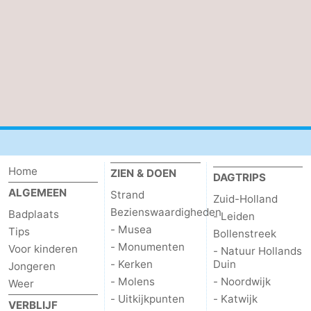
’t
Last
Hof
minutes
Strand
van
Zien
Haamstede
&
Bezienswaardigheden
doen
-
Home
ZIEN & DOEN
Musea
-
DAGTRIPS
ALGEMEEN
Strand
Zuid-Holland
Monumenten
-
Bezienswaardigheden
Badplaats
- Leiden
- Musea
Tips
Bollenstreek
Kerken
-
- Monumenten
Voor kinderen
- Natuur Hollands
- Kerken
Duin
Jongeren
Molens
-
- Molens
- Noordwijk
Weer
- Uitkijkpunten
- Katwijk
Uitkijkpunten
Attracties
VERBLIJF