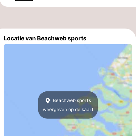
breakfasts)
Hotels
Vakantiehuizen
-
Locatie van Beachweb sports
Buitenheem
-
De
-
Oase
Duinoord
-
Ginsterveld
-
Beachweb sports
Julianahoeve
-
weergeven op de kaart
Livingstone
-
Port
-