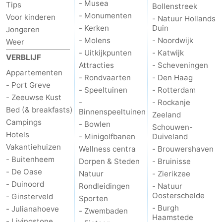
- Musea
Tips
Bollenstreek
- Monumenten
Voor kinderen
Praktisch
- Natuur Hollands
- Kerken
Duin
Jongeren
Jongeren
- Molens
- Noordwijk
Weer
- Uitkijkpunten
- Katwijk
VERBLIJF
Forum
Attracties
- Scheveningen
Appartementen
- Rondvaarten
- Den Haag
Route
- Port Greve
- Speeltuinen
- Rotterdam
- Zeeuwse Kust
-
- Rockanje
-
Bed (& breakfasts)
Binnenspeeltuinen
Zeeland
Campings
- Bowlen
Schouwen-
Parkeren
Reisboekenwinkel
Hotels
- Minigolfbanen
Duiveland
Vakantiehuizen
Wellness centra
- Brouwershaven
Nieuws
- Buitenheem
Dorpen & Steden
- Bruinisse
- De Oase
Medische
Natuur
- Zierikzee
- Duinoord
Rondleidingen
- Natuur
Oosterschelde
adressen
Regio
- Ginsterveld
Sporten
- Burgh
- Julianahoeve
- Zwembaden
Haamstede
Zuid-
- Livingstone