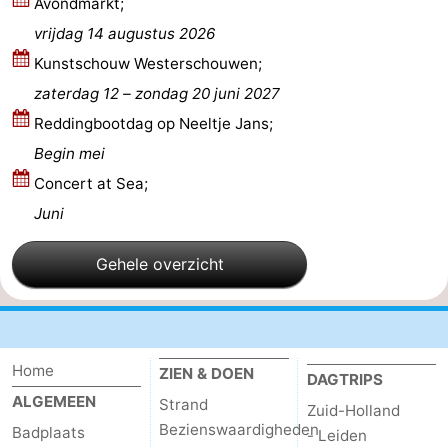
Avondmarkt;
-
vrijdag 14 augustus 2026
Kunstschouw Westerschouwen;
Zwembaden
-
zaterdag 12
–
zondag 20 juni 2027
Fietsen
-
Reddingbootdag op Neeltje Jans;
Begin mei
Wandelen
-
Concert at Sea;
Paardrijden
-
Juni
Golfbanen
-
Gehele overzicht
Surfen
-
Duiken
Eten
Home
ZIEN & DOEN
DAGTRIPS
en
Zeehonden
ALGEMEEN
Strand
Zuid-Holland
Bezienswaardigheden
Badplaats
- Leiden
drinken
Evenementen