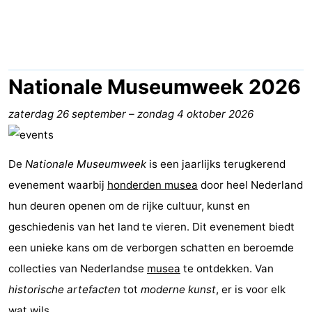
breakfasts)
Hotels
Vakantiehuizen
-
Nationale Museumweek 2026
Buitenheem
-
zaterdag 26 september
–
zondag 4 oktober 2026
De
-
De
Nationale Museumweek
is een jaarlijks terugkerend
Oase
Duinoord
-
evenement waarbij
honderden musea
door heel Nederland
Ginsterveld
-
hun deuren openen om de rijke cultuur, kunst en
geschiedenis van het land te vieren. Dit evenement biedt
Julianahoeve
-
een unieke kans om de verborgen schatten en beroemde
Livingstone
-
collecties van Nederlandse
musea
te ontdekken. Van
historische artefacten
tot
moderne kunst
, er is voor elk
Port
-
wat wils.