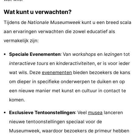
Greve
Port
-
Wat kunt u verwachten?
Zélande
Resort
-
Tijdens de
Nationale Museumweek
kunt u een breed scala
aan ervaringen verwachten die zowel educatief als
Haamstede
Résidence
-
vermakelijk zijn:
't
Schouwen
-
Speciale Evenementen
: Van
workshops
en
lezingen
tot
Hof
Schouwse
-
interactieve tours
en
kinderactiviteiten
, er is voor ieder
wat wils. Deze
evenementen
bieden bezoekers de kans
van
Valleien
Soeten
-
om dieper in specifieke onderwerpen te duiken en op
Haamstede
Haert
Wijde
-
een nieuwe manier met kunst en cultuur in contact te
komen.
Blick
Zeeland
-
Exclusieve Tentoonstellingen
: Veel
musea
lanceren
Village
Zeeuwse
-
nieuwe tentoonstellingen speciaal voor de
Museumweek, waardoor bezoekers de primeur hebben
Kust
Zonnedorp
-