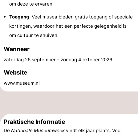
om deze te ervaren.
’t
Last
Toegang
: Veel
musea
bieden gratis toegang of speciale
Hof
minutes
Strand
kortingen, waardoor het een perfecte gelegenheid is
om cultuur te snuiven.
van
Zien
Wanneer
Haamstede
&
Bezienswaardigheden
zaterdag 26 september
–
zondag 4 oktober 2026
.
doen
-
Website
Musea
-
www.museum.nl
Monumenten
-
Kerken
-
Molens
-
Praktische Informatie
De
Nationale Museumweek
vindt elk jaar plaats. Voor
Uitkijkpunten
Attracties