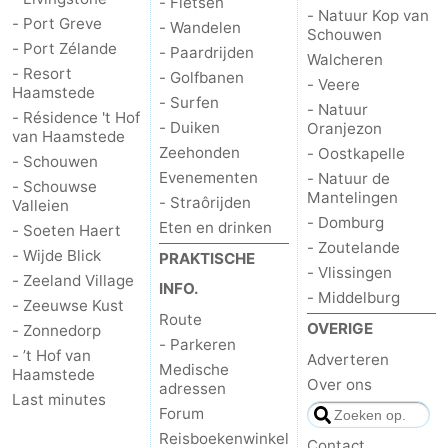
- Fietsen
- Natuur Kop van
- Port Greve
- Wandelen
Schouwen
Holland
-
- Port Zélande
- Paardrijden
Walcheren
- Resort
- Golfbanen
Leiden
Bollenstreek
- Veere
Haamstede
- Surfen
- Natuur
- Résidence 't Hof
-
- Duiken
Oranjezon
van Haamstede
Zeehonden
- Oostkapelle
- Schouwen
Natuur
-
Evenementen
- Natuur de
- Schouwse
Mantelingen
- Straôrijden
Valleien
Hollands
Noordwijk
-
- Domburg
Eten en drinken
- Soeten Haert
- Zoutelande
- Wijde Blick
PRAKTISCHE
Duin
Katwijk
-
- Vlissingen
- Zeeland Village
INFO.
- Middelburg
- Zeeuwse Kust
Scheveningen
-
Route
OVERIGE
- Zonnedorp
- Parkeren
Den
-
- ’t Hof van
Adverteren
Medische
Haamstede
Over ons
adressen
Haag
Rotterdam
-
Last minutes
Forum
Reisboekenwinkel
Rockanje
Zeeland
Contact