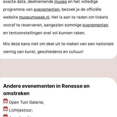
exacte data, deelnemende
musea
en het volledige
-
programma van
evenementen
, bezoek je de officiële
website
museumweek.nl
. Het is aan te raden om tickets
Rondvaarten
-
vooraf te reserveren, aangezien sommige
evenementen
Speeltuinen
-
en tentoonstellingen snel vol kunnen raken.
Binnenspeeltuinen
-
Mis deze kans niet om deel uit te maken van een nationale
viering van kunst, geschiedenis en cultuur!
Bowlen
-
Minigolfbanen
Wellness
centra
Dorpen
Andere evenementen in Renesse en
&
Natuur
omstreken
Steden
Rondleidingen
Open Tuin Galerie;
Lichtjestour;
Sporten