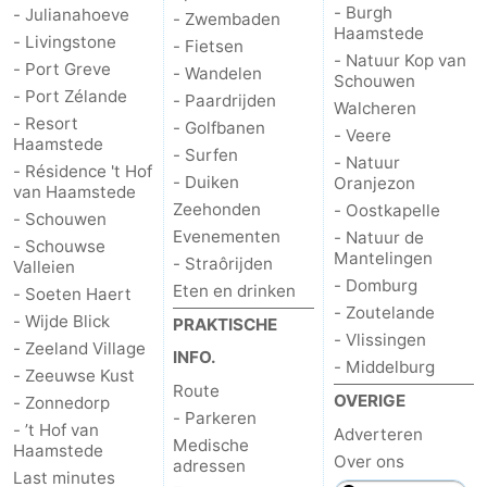
- Burgh
- Julianahoeve
- Zwembaden
Haamstede
- Livingstone
Schouwen
Natuur
-
- Fietsen
- Natuur Kop van
- Port Greve
- Wandelen
Schouwen
Oranjezon
Oostkapelle
-
- Port Zélande
- Paardrijden
Walcheren
- Resort
- Golfbanen
- Veere
Natuur
-
Haamstede
- Surfen
- Natuur
- Résidence 't Hof
- Duiken
Oranjezon
de
Domburg
-
van Haamstede
Zeehonden
- Oostkapelle
- Schouwen
Evenementen
- Natuur de
Mantelingen
Zoutelande
-
- Schouwse
Mantelingen
- Straôrijden
Valleien
- Domburg
Vlissingen
-
Eten en drinken
- Soeten Haert
- Zoutelande
- Wijde Blick
PRAKTISCHE
Middelburg
Weer
- Vlissingen
- Zeeland Village
INFO.
- Middelburg
- Zeeuwse Kust
Contact
Route
OVERIGE
- Zonnedorp
- Parkeren
- ’t Hof van
Adverteren
Medische
Haamstede
Over ons
adressen
Last minutes