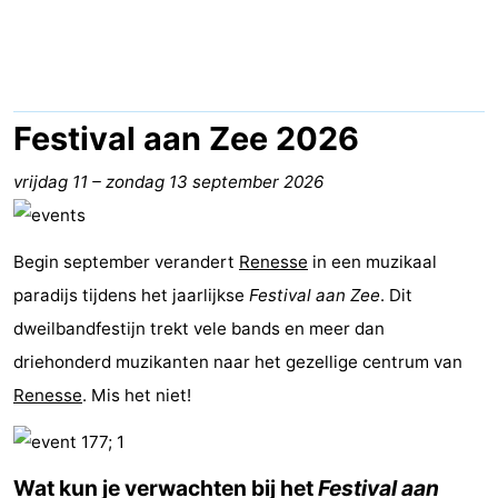
breakfasts)
Hotels
Vakantiehuizen
-
Festival aan Zee 2026
Buitenheem
-
vrijdag 11
–
zondag 13 september 2026
De
-
Begin september verandert
Renesse
in een muzikaal
Oase
Duinoord
-
paradijs tijdens het jaarlijkse
Festival aan Zee
. Dit
Ginsterveld
-
dweilbandfestijn trekt vele bands en meer dan
driehonderd muzikanten naar het gezellige centrum van
Julianahoeve
-
Renesse
. Mis het niet!
Livingstone
-
Port
-
Wat kun je verwachten bij het
Festival aan