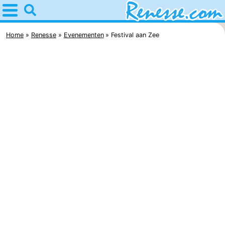
Home
Renesse
Home
Renesse
Evenementen
Festival aan Zee
Tips
Voor
kinderen
Overnachten
Appartementen
-
Port
-
Greve
Zeeuwse
Bed
Kust
(&
Campings