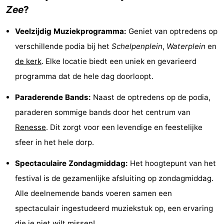
Zee
?
Greve
Port
-
Veelzijdig Muziekprogramma:
Geniet van optredens op
Zélande
Resort
-
verschillende podia bij het
Schelpenplein
,
Waterplein
en
Haamstede
Résidence
-
de kerk
. Elke locatie biedt een uniek en gevarieerd
programma dat de hele dag doorloopt.
't
Schouwen
-
Paraderende Bands:
Naast de optredens op de podia,
Hof
Schouwse
-
paraderen sommige bands door het centrum van
van
Valleien
Soeten
-
Renesse
. Dit zorgt voor een levendige en feestelijke
sfeer in het hele dorp.
Haamstede
Haert
Wijde
-
Spectaculaire Zondagmiddag:
Het hoogtepunt van het
Blick
Zeeland
-
festival is de gezamenlijke afsluiting op zondagmiddag.
Village
Zeeuwse
-
Alle deelnemende bands voeren samen een
spectaculair ingestudeerd muziekstuk op, een ervaring
Kust
Zonnedorp
-
die je niet wilt missen!