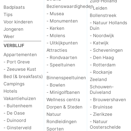
Zuid-Holland
Bezienswaardigheden
Badplaats
- Leiden
Schouwen-
- Musea
Tips
Bollenstreek
- Monumenten
Voor kinderen
- Natuur Hollands
Duiveland
-
- Kerken
Duin
Jongeren
- Molens
- Noordwijk
Weer
Brouwershaven
-
- Uitkijkpunten
- Katwijk
VERBLIJF
Attracties
- Scheveningen
Bruinisse
-
Appartementen
- Rondvaarten
- Den Haag
- Port Greve
Zierikzee
-
- Speeltuinen
- Rotterdam
- Zeeuwse Kust
-
- Rockanje
Bed (& breakfasts)
Natuur
-
Binnenspeeltuinen
Zeeland
Campings
- Bowlen
Schouwen-
Oosterschelde
Burgh
-
Hotels
- Minigolfbanen
Duiveland
Vakantiehuizen
Wellness centra
- Brouwershaven
Haamstede
Natuur
Walcheren
- Buitenheem
Dorpen & Steden
- Bruinisse
- De Oase
Natuur
- Zierikzee
Kop
-
- Duinoord
Rondleidingen
- Natuur
Oosterschelde
- Ginsterveld
Sporten
van
Veere
-