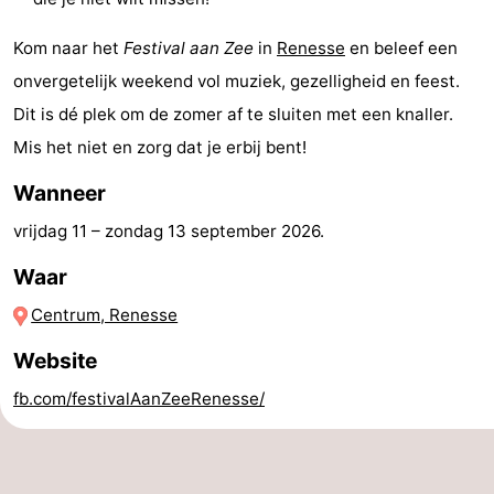
’t
Last
Kom naar het
Festival aan Zee
in
Renesse
en beleef een
Hof
minutes
Strand
onvergetelijk weekend vol muziek, gezelligheid en feest.
Dit is dé plek om de zomer af te sluiten met een knaller.
van
Zien
Mis het niet en zorg dat je erbij bent!
Haamstede
&
Bezienswaardigheden
Wanneer
doen
-
vrijdag 11
–
zondag 13 september 2026
.
Waar
Musea
-
Centrum, Renesse
Monumenten
-
Website
Kerken
-
fb.com/festivalAanZeeRenesse/
Molens
-
Uitkijkpunten
Attracties