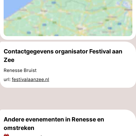
-
Zwembaden
-
Fietsen
-
Contactgegevens organisator Festival aan
Wandelen
-
Zee
Paardrijden
-
Renesse Bruist
Golfbanen
-
url:
festivalaanzee.nl
Surfen
-
Duiken
Eten
Andere evenementen in Renesse en
en
Zeehonden
omstreken
drinken
Evenementen