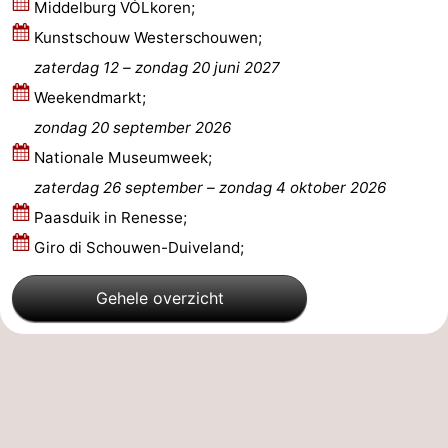
Middelburg VÓLkoren;
Praktisch
Kunstschouw Westerschouwen;
zaterdag 12
–
zondag 20 juni 2027
Jongeren
Weekendmarkt;
Forum
zondag 20 september 2026
Nationale Museumweek;
Route
zaterdag 26 september
–
zondag 4 oktober 2026
-
Paasduik in Renesse;
Giro di Schouwen-Duiveland;
Parkeren
Reisboekenwinkel
Gehele overzicht
Nieuws
Medische
adressen
Regio
Zuid-