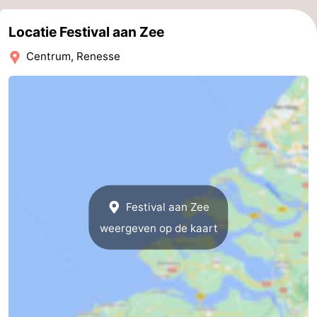
-
Locatie Festival aan Zee
Rondvaarten
-
Centrum, Renesse
Speeltuinen
-
Binnenspeeltuinen
-
Bowlen
-
Minigolfbanen
Wellness
Festival aan Zee
centra
Dorpen
weergeven op de kaart
&
Natuur
Steden
Rondleidingen
Sporten