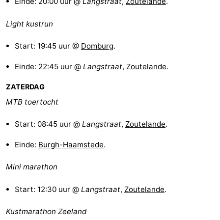
Einde: 20:00 uur @
Langstraat
,
Zoutelande
.
Praktisch
Light kustrun
Jongeren
Start: 19:45 uur @
Domburg
.
Forum
Einde: 22:45 uur @
Langstraat
,
Zoutelande
.
Route
ZATERDAG
MTB toertocht
-
Start: 08:45 uur @
Langstraat
,
Zoutelande
.
Parkeren
Reisboekenwinkel
Einde:
Burgh-Haamstede
.
Nieuws
Mini marathon
Medische
Start: 12:30 uur @
Langstraat
,
Zoutelande
.
adressen
Regio
Kustmarathon Zeeland
Zuid-