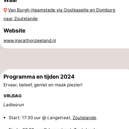
Waar
-
Van Burgh-Haamstede via Oostkapelle en Domburg
naar Zoutelande
Zwembaden
-
Website
Fietsen
-
www.marathonzeeland.nl
Wandelen
-
Paardrijden
-
Golfbanen
-
Programma en tijden 2024
Ervaar, beleef, geniet en maak plezier!
Surfen
-
VRIJDAG
Duiken
Eten
Ladiesrun
en
Zeehonden
Start: 17:30 uur @
Langstraat
,
Zoutelande
.
drinken
Evenementen