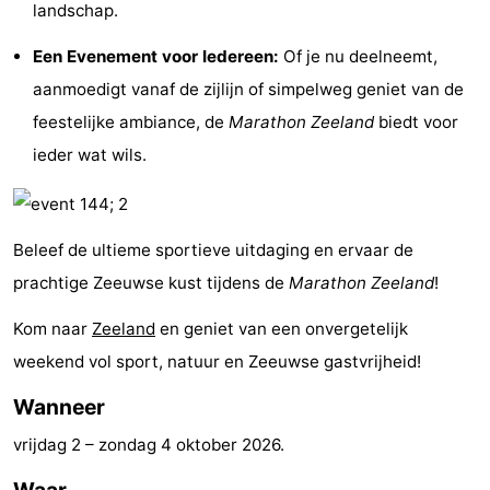
landschap.
-
Een Evenement voor Iedereen:
Of je nu deelneemt,
Rondvaarten
-
aanmoedigt vanaf de zijlijn of simpelweg geniet van de
feestelijke ambiance, de
Marathon Zeeland
biedt voor
Speeltuinen
-
ieder wat wils.
Binnenspeeltuinen
-
Bowlen
-
Beleef de ultieme sportieve uitdaging en ervaar de
Minigolfbanen
Wellness
prachtige Zeeuwse kust tijdens de
Marathon Zeeland
!
centra
Dorpen
Kom naar
Zeeland
en geniet van een onvergetelijk
weekend vol sport, natuur en Zeeuwse gastvrijheid!
&
Natuur
Wanneer
Steden
Rondleidingen
vrijdag 2
–
zondag 4 oktober 2026
.
Sporten