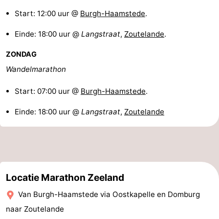
Start: 12:00 uur @
Burgh-Haamstede
.
Holland
-
Einde: 18:00 uur @
Langstraat
,
Zoutelande
.
Leiden
Bollenstreek
ZONDAG
-
Wandelmarathon
Natuur
-
Start: 07:00 uur @
Burgh-Haamstede
.
Hollands
Noordwijk
-
Einde: 18:00 uur @
Langstraat
,
Zoutelande
Duin
Katwijk
-
Scheveningen
-
Den
-
Locatie Marathon Zeeland
Haag
Rotterdam
-
Van Burgh-Haamstede via Oostkapelle en Domburg
naar Zoutelande
Rockanje
Zeeland