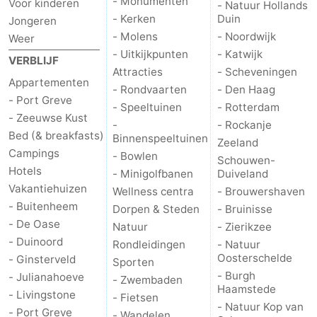
- Monumenten
Voor kinderen
- Natuur Hollands
- Kerken
Duin
Jongeren
- Molens
- Noordwijk
Weer
- Uitkijkpunten
- Katwijk
VERBLIJF
Attracties
- Scheveningen
Appartementen
- Rondvaarten
- Den Haag
- Port Greve
- Speeltuinen
- Rotterdam
- Zeeuwse Kust
-
- Rockanje
Bed (& breakfasts)
Binnenspeeltuinen
Zeeland
Campings
- Bowlen
Schouwen-
Hotels
- Minigolfbanen
Duiveland
Vakantiehuizen
Wellness centra
- Brouwershaven
- Buitenheem
Dorpen & Steden
- Bruinisse
- De Oase
Natuur
- Zierikzee
- Duinoord
Rondleidingen
- Natuur
Oosterschelde
- Ginsterveld
Sporten
- Burgh
- Julianahoeve
- Zwembaden
Haamstede
- Livingstone
- Fietsen
- Natuur Kop van
- Port Greve
- Wandelen