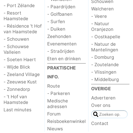
Schouwen
- Port Zélande
- Paardrijden
Walcheren
- Resort
- Golfbanen
- Veere
Haamstede
- Surfen
- Natuur
- Résidence 't Hof
- Duiken
Oranjezon
van Haamstede
Zeehonden
- Oostkapelle
- Schouwen
Evenementen
- Natuur de
- Schouwse
Mantelingen
- Straôrijden
Valleien
- Domburg
Eten en drinken
- Soeten Haert
- Zoutelande
- Wijde Blick
PRAKTISCHE
- Vlissingen
- Zeeland Village
INFO.
- Middelburg
- Zeeuwse Kust
Route
OVERIGE
- Zonnedorp
- Parkeren
- ’t Hof van
Adverteren
Medische
Haamstede
Over ons
adressen
Last minutes
Forum
Reisboekenwinkel
Contact
Nieuws