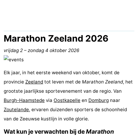
breakfasts)
Hotels
Vakantiehuizen
-
Marathon Zeeland 2026
Buitenheem
-
vrijdag 2
–
zondag 4 oktober 2026
De
-
Elk jaar, in het eerste weekend van oktober, komt de
Oase
Duinoord
-
provincie
Zeeland
tot leven met de
Marathon Zeeland
, het
Ginsterveld
-
grootste jaarlijkse sportevenement van de regio. Van
Burgh-Haamstede
via
Oostkapelle
en
Domburg
naar
Julianahoeve
-
Zoutelande
, ervaren duizenden sporters de schoonheid
Livingstone
-
van de Zeeuwse kustlijn in volle glorie.
Wat kun je verwachten bij de
Marathon
Port
-