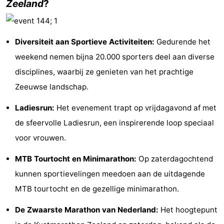
Zeeland
?
Greve
Port
-
Zélande
Resort
-
Diversiteit aan Sportieve Activiteiten:
Gedurende het
weekend nemen bijna 20.000 sporters deel aan diverse
Haamstede
Résidence
-
disciplines, waarbij ze genieten van het prachtige
't
Schouwen
-
Zeeuwse landschap.
Hof
Schouwse
-
Ladiesrun:
Het evenement trapt op vrijdagavond af met
de sfeervolle Ladiesrun, een inspirerende loop speciaal
van
Valleien
Soeten
-
voor vrouwen.
Haamstede
Haert
Wijde
-
MTB Tourtocht en Minimarathon:
Op zaterdagochtend
Blick
Zeeland
-
kunnen sportievelingen meedoen aan de uitdagende
MTB tourtocht en de gezellige minimarathon.
Village
Zeeuwse
-
De Zwaarste Marathon van Nederland:
Het hoogtepunt
Kust
Zonnedorp
-