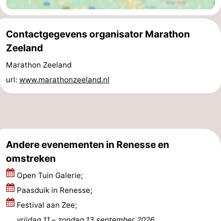
Schouwen
Natuur
-
Contactgegevens organisator Marathon
Oranjezon
Oostkapelle
-
Zeeland
Natuur
-
Marathon Zeeland
url:
www.marathonzeeland.nl
de
Domburg
-
Mantelingen
Zoutelande
-
Vlissingen
-
Andere evenementen in Renesse en
Middelburg
Weer
omstreken
Contact
Open Tuin Galerie;
Paasduik in Renesse;
Festival aan Zee;
vrijdag 11
–
zondag 13 september 2026