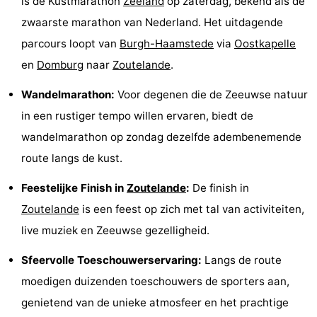
is de Kustmarathon
Zeeland
op zaterdag, bekend als de
’t
Last
zwaarste marathon van Nederland. Het uitdagende
parcours loopt van
Burgh-Haamstede
via
Oostkapelle
Hof
minutes
Strand
en
Domburg
naar
Zoutelande
.
van
Zien
Wandelmarathon:
Voor degenen die de Zeeuwse natuur
Haamstede
&
Bezienswaardigheden
in een rustiger tempo willen ervaren, biedt de
wandelmarathon op zondag dezelfde adembenemende
doen
-
route langs de kust.
Musea
-
Feestelijke Finish in
Zoutelande
:
De finish in
Zoutelande
is een feest op zich met tal van activiteiten,
Monumenten
-
live muziek en Zeeuwse gezelligheid.
Kerken
-
Sfeervolle Toeschouwerservaring:
Langs de route
Molens
-
moedigen duizenden toeschouwers de sporters aan,
genietend van de unieke atmosfeer en het prachtige
Uitkijkpunten
Attracties