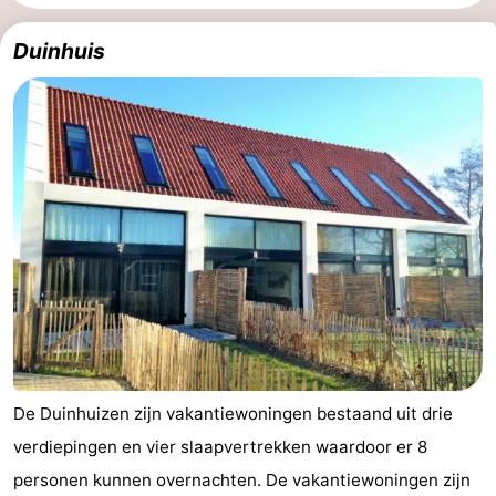
breakfasts)
Hotels
Duinhuis
Vakantiehuizen
-
Buitenheem
-
De
-
Oase
Duinoord
-
Ginsterveld
-
Julianahoeve
-
De Duinhuizen zijn vakantiewoningen bestaand uit drie
Livingstone
-
verdiepingen en vier slaapvertrekken waardoor er 8
Port
-
personen kunnen overnachten. De vakantiewoningen zijn