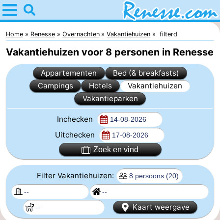
Home
Renesse
Home
Renesse
Overnachten
Vakantiehuizen
filterd
Vakantiehuizen voor 8 personen in Renesse
Tips
Appartementen
Bed (& breakfasts)
Voor
Campings
Hotels
Vakantiehuizen
Vakantieparken
kinderen
Overnachten
Inchecken
Appartementen
Uitchecken
-
Zoek en vind
Port
-
Filter Vakantiehuizen:
Greve
Zeeuwse
Bed
Kaart weergave
Kust
(&
Campings