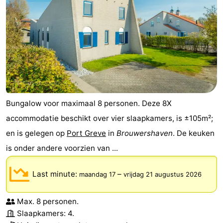
’t
Last
Hof
minutes
Strand
van
Zien
Haamstede
&
Bezienswaardigheden
Bungalow voor maximaal 8 personen. Deze 8X
doen
-
accommodatie beschikt over vier slaapkamers, is ±105m²;
Musea
-
en is gelegen op
Port Greve
in
Brouwershaven
. De keuken
is onder andere voorzien van ...
Monumenten
-
Kerken
-
Last minute:
–
maandag 17
vrijdag 21 augustus 2026
Molens
-
Max. 8 personen.
Slaapkamers: 4.
Uitkijkpunten
Attracties