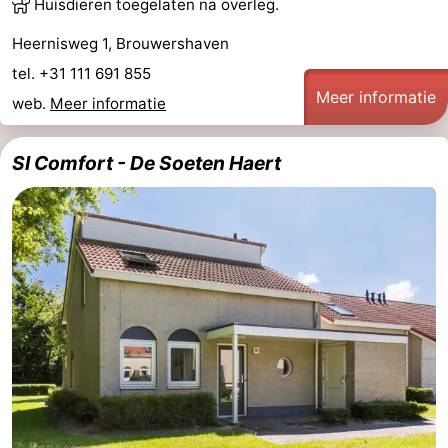
Huisdieren toegelaten na overleg.
-
Heernisweg 1, Brouwershaven
tel. +31 111 691 855
Rondvaarten
-
Meer informatie
web.
Meer informatie
Speeltuinen
-
SI Comfort - De Soeten Haert
Binnenspeeltuinen
-
Bowlen
-
Minigolfbanen
Wellness
centra
Dorpen
&
Natuur
Steden
Rondleidingen
Sporten