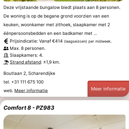
Deze vrijstaande bungalow biedt plaats aan 8 personen.
Schouwen-
De woning is op de begane grond voorzien van een
Duiveland
-
keuken, woonkamer met zithoek, slaapkamer met 2
éénpersoonsbedden en een badkamer met ...
Brouwershaven
-
Prijsindicatie: Vanaf €414
.
(laagseizoen)
per midweek
Max. 8 personen.
Bruinisse
-
Slaapkamers: 4.
Strand afstand
: ±1,9 km.
Zierikzee
-
Boutlaan 2, Scharendijke
Natuur
-
tel. +31 111 675 100
Meer informatie
Oosterschelde
Burgh
-
web.
Meer informatie
Haamstede
Natuur
Walcheren
Comfort 8 - PZ983
Kop
-
van
Veere
-