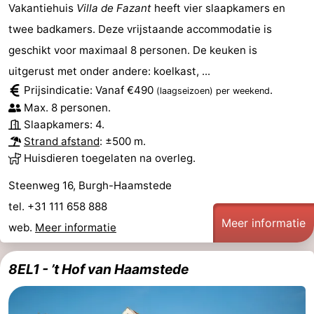
Vakantiehuis
Villa de Fazant
heeft vier slaapkamers en
twee badkamers. Deze vrijstaande accommodatie is
geschikt voor maximaal 8 personen. De keuken is
uitgerust met onder andere: koelkast, ...
Prijsindicatie: Vanaf €490
.
(laagseizoen)
per weekend
Max. 8 personen.
Slaapkamers: 4.
Strand afstand
: ±500 m.
Huisdieren toegelaten na overleg.
Steenweg 16, Burgh-Haamstede
tel. +31 111 658 888
Meer informatie
web.
Meer informatie
8EL1 - ’t Hof van Haamstede