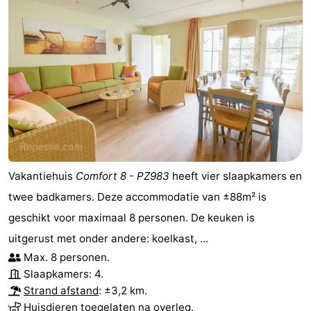
Schouwen
Natuur
-
Oranjezon
Oostkapelle
-
Natuur
-
de
Domburg
-
Mantelingen
Zoutelande
-
Vakantiehuis
Comfort 8 - PZ983
heeft vier slaapkamers en
Vlissingen
-
twee badkamers. Deze accommodatie van ±88m² is
Middelburg
Weer
geschikt voor maximaal 8 personen. De keuken is
uitgerust met onder andere: koelkast, ...
Contact
Max. 8 personen.
Slaapkamers: 4.
Strand afstand
: ±3,2 km.
Huisdieren toegelaten na overleg.