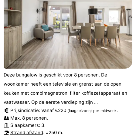
Praktisch
Jongeren
Forum
Route
-
Deze bungalow is geschikt voor 8 personen. De
Parkeren
Reisboekenwinkel
woonkamer heeft een televisie en grenst aan de open
Nieuws
keuken met combimagnetron, filter koffiezetapparaat en
vaatwasser. Op de eerste verdieping zijn ...
Medische
Prijsindicatie: Vanaf €220
.
(laagseizoen)
per midweek
Max. 8 personen.
adressen
Regio
Slaapkamers: 3.
Strand afstand
: ±250 m.
Zuid-