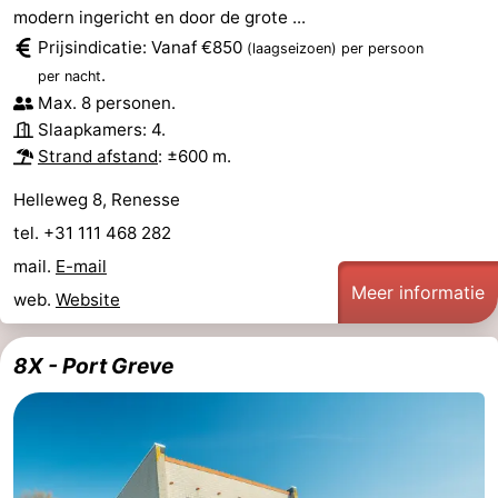
modern ingericht en door de grote ...
Greve
Port
-
Prijsindicatie: Vanaf €850
(laagseizoen)
per persoon
.
per nacht
Zélande
Resort
-
Max. 8 personen.
Slaapkamers: 4.
Haamstede
Résidence
-
Strand afstand
: ±600 m.
't
Schouwen
-
Helleweg 8, Renesse
Hof
Schouwse
-
tel. +31 111 468 282
mail.
E-mail
van
Valleien
Soeten
-
Meer informatie
web.
Website
Haamstede
Haert
Wijde
-
8X - Port Greve
Blick
Zeeland
-
Village
Zeeuwse
-
Kust
Zonnedorp
-