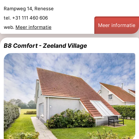
Rampweg 14, Renesse
Holland
-
tel. +31 111 460 606
Meer informatie
Leiden
Bollenstreek
web.
Meer informatie
-
B8 Comfort - Zeeland Village
Natuur
-
Hollands
Noordwijk
-
Duin
Katwijk
-
Scheveningen
-
Den
-
Haag
Rotterdam
-
Rockanje
Zeeland