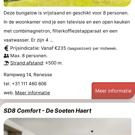
-
Deze bungalow is vrijstaand en geschikt voor 8 personen.
In de woonkamer vind je een televisie en een open keuken
Zwembaden
-
met combimagnetron, filterkoffiezetapparaat en een
Fietsen
-
vaatwasser. Er zijn 4 ...
Prijsindicatie: Vanaf €235
.
(laagseizoen)
per midweek
Wandelen
-
Max. 8 personen.
Strand afstand
: ±500 m.
Paardrijden
-
Rampweg 14, Renesse
Golfbanen
-
tel. +31 111 460 606
Meer informatie
Surfen
-
web.
Meer informatie
Duiken
Eten
SD8 Comfort - De Soeten Haert
en
Zeehonden
drinken
Evenementen