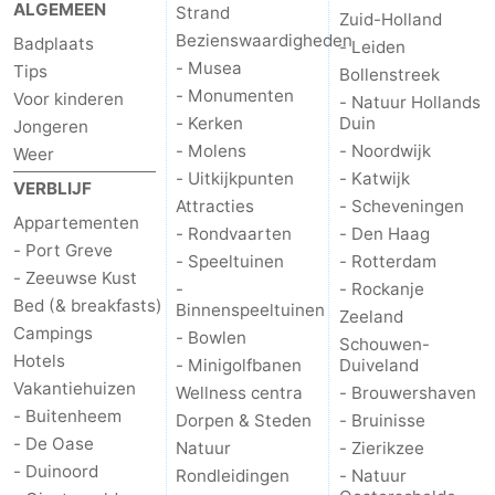
ALGEMEEN
Strand
Zuid-Holland
Greve
Port
-
Bezienswaardigheden
Badplaats
- Leiden
- Musea
Tips
Bollenstreek
Zélande
Resort
-
- Monumenten
Voor kinderen
- Natuur Hollands
- Kerken
Duin
Jongeren
Haamstede
Résidence
-
- Molens
- Noordwijk
Weer
't
Schouwen
-
- Uitkijkpunten
- Katwijk
VERBLIJF
Attracties
- Scheveningen
Appartementen
Hof
Schouwse
-
- Rondvaarten
- Den Haag
- Port Greve
- Speeltuinen
- Rotterdam
- Zeeuwse Kust
van
Valleien
Soeten
-
-
- Rockanje
Bed (& breakfasts)
Binnenspeeltuinen
Zeeland
Haamstede
Haert
Wijde
-
Campings
- Bowlen
Schouwen-
Hotels
- Minigolfbanen
Duiveland
Blick
Zeeland
-
Vakantiehuizen
Wellness centra
- Brouwershaven
- Buitenheem
Dorpen & Steden
- Bruinisse
Village
Zeeuwse
-
- De Oase
Natuur
- Zierikzee
- Duinoord
Rondleidingen
- Natuur
Kust
Zonnedorp
-