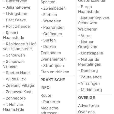
Oosterschelde
- Ginsterveld
Sporten
- Burgh
- Julianahoeve
’t
Last
- Zwembaden
Haamstede
- Livingstone
- Fietsen
- Natuur Kop van
Hof
minutes
Strand
- Port Greve
- Wandelen
Schouwen
- Port Zélande
- Paardrijden
Walcheren
van
Zien
- Resort
- Golfbanen
- Veere
Haamstede
- Surfen
Haamstede
&
Bezienswaardigheden
- Natuur
- Résidence 't Hof
- Duiken
Oranjezon
van Haamstede
Zeehonden
doen
-
- Oostkapelle
- Schouwen
Evenementen
- Natuur de
- Schouwse
Mantelingen
Musea
-
- Straôrijden
Valleien
- Domburg
Eten en drinken
- Soeten Haert
Monumenten
-
- Zoutelande
- Wijde Blick
PRAKTISCHE
- Vlissingen
- Zeeland Village
Kerken
-
INFO.
- Middelburg
- Zeeuwse Kust
Route
OVERIGE
- Zonnedorp
Molens
-
- Parkeren
- ’t Hof van
Adverteren
Medische
Haamstede
Uitkijkpunten
Attracties
Over ons
adressen