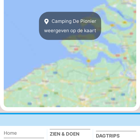
breakfasts)
Hotels
Camping De Pionier
Vakantiehuizen
weergeven op de kaart
-
Buitenheem
-
De
-
Oase
Duinoord
-
Ginsterveld
-
Julianahoeve
-
Livingstone
-
Home
ZIEN & DOEN
Port
-
DAGTRIPS