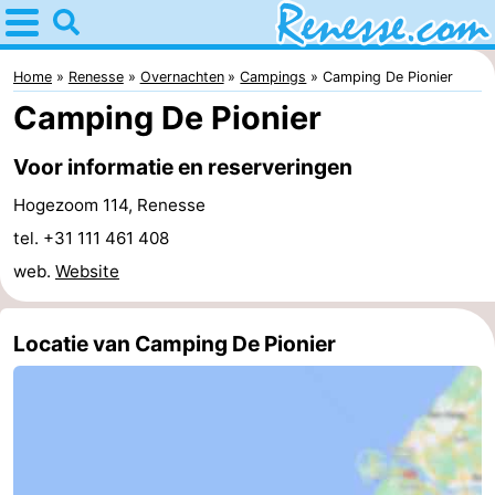
Home
Renesse
Home
Renesse
Overnachten
Campings
Camping De Pionier
Camping De Pionier
Tips
Voor informatie en reserveringen
Voor
Hogezoom 114, Renesse
kinderen
Overnachten
tel. +31 111 461 408
web.
Website
Appartementen
-
Locatie van Camping De Pionier
Port
-
Greve
Zeeuwse
Bed
Kust
(&
Campings