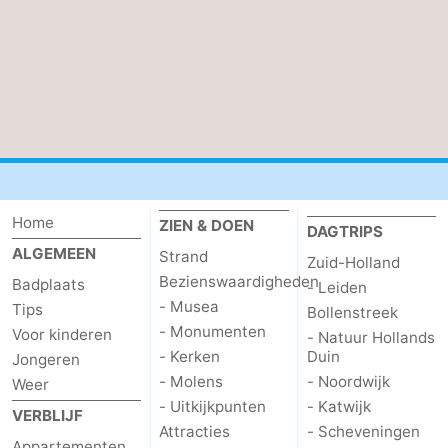
Holland
-
Leiden
Bollenstreek
-
Natuur
-
Hollands
Noordwijk
-
Home
ZIEN & DOEN
DAGTRIPS
ALGEMEEN
Strand
Duin
Katwijk
-
Zuid-Holland
Bezienswaardigheden
Badplaats
- Leiden
Scheveningen
-
- Musea
Tips
Bollenstreek
- Monumenten
Voor kinderen
- Natuur Hollands
Den
-
- Kerken
Duin
Jongeren
- Molens
- Noordwijk
Weer
Haag
Rotterdam
-
- Uitkijkpunten
- Katwijk
VERBLIJF
Attracties
- Scheveningen
Rockanje
Zeeland
Appartementen