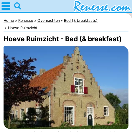
Home
Renesse
Home
Renesse
Overnachten
Bed (& breakfasts)
Hoeve Ruimzicht
Tips
Hoeve Ruimzicht - Bed (& breakfast)
Voor
kinderen
Overnachten
Appartementen
-
Port
-
Greve
Zeeuwse
Bed
Kust
(&
Campings