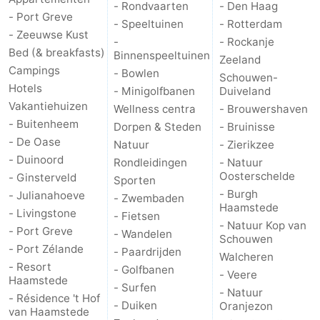
- Rondvaarten
- Den Haag
- Port Greve
- Speeltuinen
- Rotterdam
Schouwen-
- Zeeuwse Kust
-
- Rockanje
Bed (& breakfasts)
Binnenspeeltuinen
Duiveland
-
Zeeland
Campings
- Bowlen
Schouwen-
Hotels
- Minigolfbanen
Duiveland
Brouwershaven
-
Vakantiehuizen
Wellness centra
- Brouwershaven
Bruinisse
-
- Buitenheem
Dorpen & Steden
- Bruinisse
- De Oase
Natuur
- Zierikzee
Zierikzee
-
- Duinoord
Rondleidingen
- Natuur
Oosterschelde
- Ginsterveld
Sporten
Natuur
-
- Burgh
- Julianahoeve
- Zwembaden
Haamstede
- Livingstone
- Fietsen
Oosterschelde
Burgh
-
- Natuur Kop van
- Port Greve
- Wandelen
Schouwen
- Port Zélande
- Paardrijden
Haamstede
Natuur
Walcheren
Walcheren
- Resort
- Golfbanen
- Veere
Haamstede
Kop
-
- Surfen
- Natuur
- Résidence 't Hof
- Duiken
Oranjezon
van Haamstede
van
Veere
-