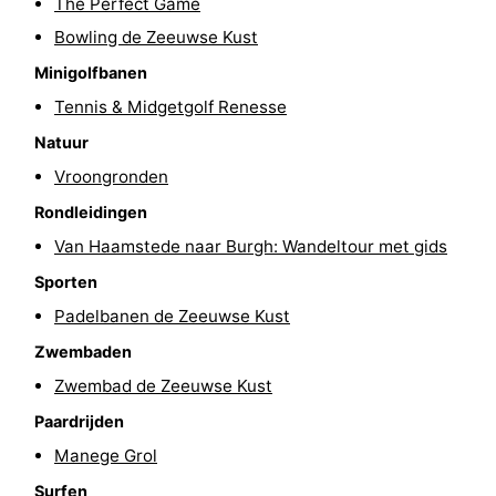
The Perfect Game
’t
Last
Bowling de Zeeuwse Kust
Minigolfbanen
Hof
minutes
Strand
Tennis & Midgetgolf Renesse
van
Zien
Natuur
Vroongronden
Haamstede
&
Bezienswaardigheden
Rondleidingen
doen
-
Van Haamstede naar Burgh: Wandeltour met gids
Musea
-
Sporten
Padelbanen de Zeeuwse Kust
Monumenten
-
Zwembaden
Kerken
-
Zwembad de Zeeuwse Kust
Paardrijden
Molens
-
Manege Grol
Uitkijkpunten
Attracties
Surfen