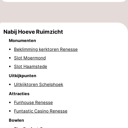
Greve
Port
-
Zélande
Resort
-
Nabij Hoeve Ruimzicht
Haamstede
Résidence
-
Monumenten
't
Schouwen
-
Beklimming kerktoren Renesse
Slot Moermond
Hof
Schouwse
-
Slot Haamstede
van
Valleien
Soeten
-
Uitkijkpunten
Uitkijktoren Schelphoek
Haamstede
Haert
Wijde
-
Attracties
Blick
Zeeland
-
Funhouse Renesse
Village
Zeeuwse
-
Funtastic Casino Renesse
Bowlen
Kust
Zonnedorp
-