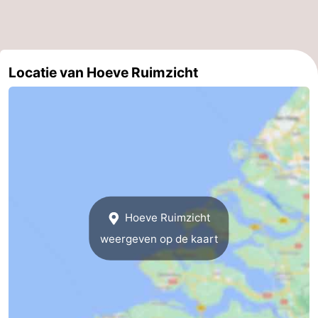
-
Zwembaden
-
Locatie van Hoeve Ruimzicht
Fietsen
-
Wandelen
-
Paardrijden
-
Golfbanen
-
Surfen
-
Hoeve Ruimzicht
weergeven op de kaart
Duiken
Eten
en
Zeehonden
drinken
Evenementen