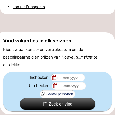
Jonker Funsports
-
Rondvaarten
-
Speeltuinen
-
Vind vakanties in elk seizoen
Binnenspeeltuinen
-
Kies uw aankomst- en vertrekdatum om de
Bowlen
-
beschikbaarheid en prijzen van
Hoeve Ruimzicht
te
ontdekken.
Minigolfbanen
Wellness
centra
Dorpen
Inchecken
Uitchecken
&
Natuur
Steden
Rondleidingen
Zoek en vind
Sporten