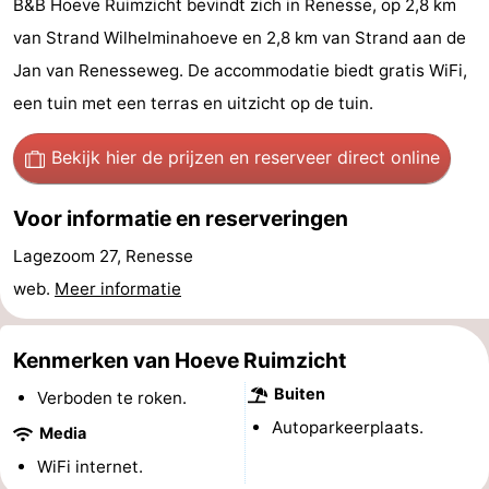
B&B Hoeve Ruimzicht bevindt zich in Renesse, op 2,8 km
breakfasts)
Hotels
van Strand Wilhelminahoeve en 2,8 km van Strand aan de
Jan van Renesseweg. De accommodatie biedt gratis WiFi,
Vakantiehuizen
een tuin met een terras en uitzicht op de tuin.
-
Bekijk hier de prijzen
en reserveer direct online
Buitenheem
-
Voor informatie en reserveringen
De
-
Lagezoom 27, Renesse
Oase
Duinoord
-
web.
Meer informatie
Ginsterveld
-
Kenmerken van Hoeve Ruimzicht
Julianahoeve
-
Buiten
Verboden te roken.
Livingstone
-
Autoparkeerplaats.
Media
WiFi internet.
Port
-