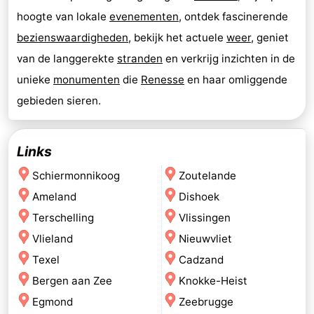
hoogte van lokale
evenementen
, ontdek fascinerende
bezienswaardigheden
, bekijk het actuele
weer
, geniet
van de langgerekte
stranden
en verkrijg inzichten in de
unieke
monumenten
die
Renesse
en haar omliggende
gebieden sieren.
Links
Schiermonnikoog
Zoutelande
Ameland
Dishoek
Terschelling
Vlissingen
Vlieland
Nieuwvliet
Texel
Cadzand
Bergen aan Zee
Knokke-Heist
Egmond
Zeebrugge