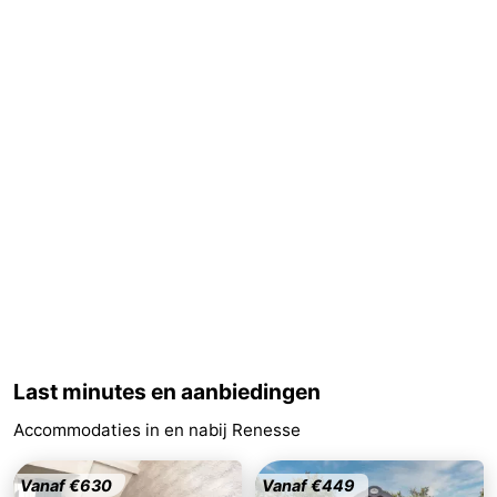
-
Zwembaden
-
Fietsen
-
Wandelen
-
Paardrijden
-
Golfbanen
-
Surfen
-
Duiken
Eten
Last minutes en aanbiedingen
Accommodaties in en nabij Renesse
en
Zeehonden
drinken
Evenementen
Vanaf €630
Vanaf €449