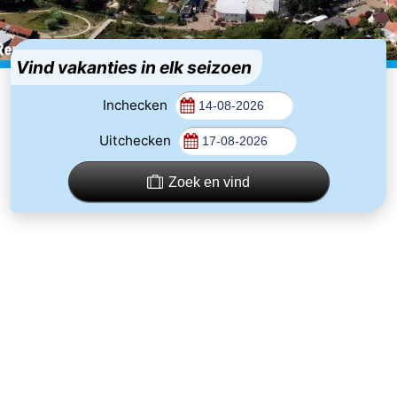
breakfasts)
Hotels
Vakantiehuizen
Vind vakanties in elk seizoen
-
Inchecken
Uitchecken
Buitenheem
-
De
-
Zoek en vind
Oase
Duinoord
-
Ginsterveld
-
Julianahoeve
-
Livingstone
-
Port
-