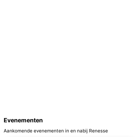
Schouwen-
Duiveland
-
Brouwershaven
-
Bruinisse
-
Zierikzee
-
Natuur
-
Oosterschelde
Burgh
-
Haamstede
Natuur
Walcheren
Evenementen
Kop
-
Aankomende evenementen in en nabij Renesse
van
Veere
-