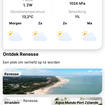
1024 hPa
1, ZW
’t
Last
Gevoelstemperatuur
Bewolking
13,2°C
1%
Hof
minutes
Strand
Morgen
Za
Zo
Ma
van
Zien
Haamstede
&
Bezienswaardigheden
doen
-
Ontdek Renesse
Musea
-
Een plek om verliefd op te worden
Monumenten
-
Renesse
Kerken
-
Molens
-
Uitkijkpunten
Attracties
Stranden
Aqua Mundo Port Zélande